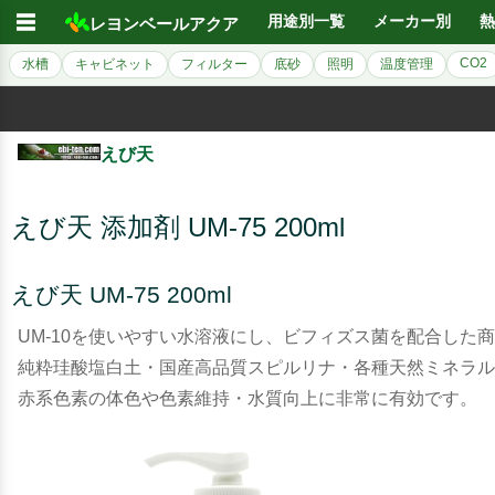
☰
用途別一覧
メーカー別
熱
レヨンベールアクア
CO2
水槽
キャビネット
フィルター
底砂
照明
温度管理
えび天
えび天 添加剤 UM-75 200ml
えび天 UM-75 200ml
UM-10を使いやすい水溶液にし、ビフィズス菌を配合した
純粋珪酸塩白土・国産高品質スピルリナ・各種天然ミネラル
赤系色素の体色や色素維持・水質向上に非常に有効です。