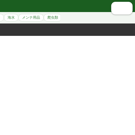
🔍 検索
養
海水
メンテ用品
爬虫類
シュリンプ
アクセサリー
ペット用