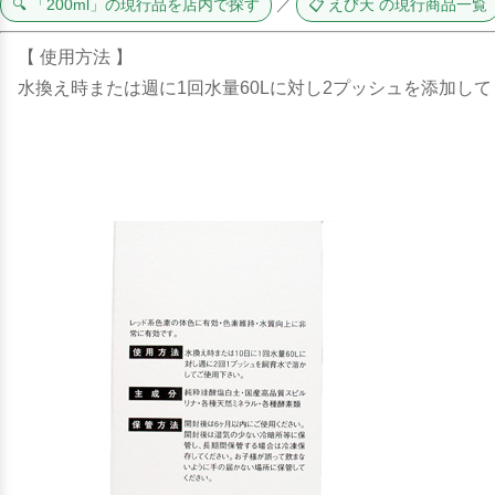
🔍 「200ml」の現行品を店内で探す
／
📋 えび天 の現行商品一覧
【 使用方法 】
水換え時または週に1回水量60Lに対し2プッシュを添加し