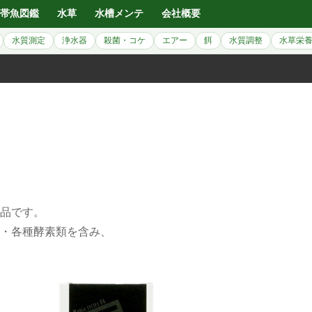
帯魚図鑑
水草
水槽メンテ
会社概要
水質測定
浄水器
殺菌・コケ
エアー
餌
水質調整
水草栄
商品です。
・各種酵素類を含み、