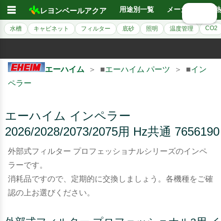
☰
用途別一覧
メーカー別
熱
レヨンベールアクア
🔍 検索
CO2
水槽
キャビネット
フィルター
底砂
照明
温度管理
エーハイム
＞ ■
エーハイム パーツ
＞ ■
イン
ペラー
エーハイム インペラー
2026/2028/2073/2075用 Hz共通 7656190
外部式フィルター プロフェッショナルシリーズのインペ
ラーです。
消耗品ですので、定期的に交換しましょう。各機種をご確
認の上お選びください。