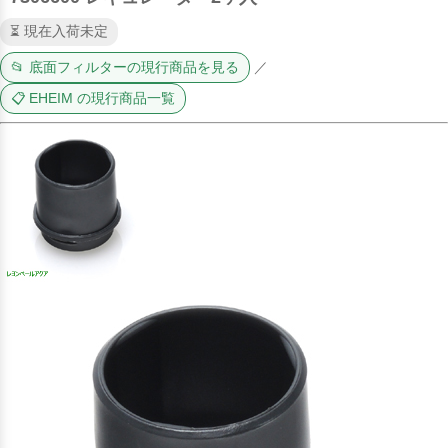
⏳ 現在入荷未定
📂 底面フィルターの現行商品を見る
／
📋 EHEIM の現行商品一覧