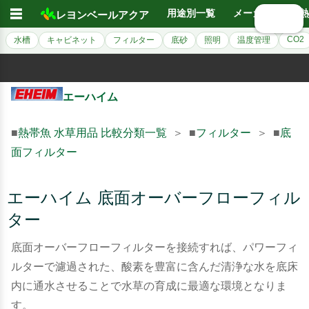
☰
用途別一覧
メーカー別
熱
レヨンベールアクア
🔍 検索
CO2
水槽
キャビネット
フィルター
底砂
照明
温度管理
エーハイム
■
熱帯魚 水草用品 比較分類一覧
＞ ■
フィルター
＞ ■
底
面フィルター
エーハイム 底面オーバーフローフィル
ター
底面オーバーフローフィルターを接続すれば、パワーフィ
ルターで濾過された、酸素を豊富に含んだ清浄な水を底床
内に通水させることで水草の育成に最適な環境となりま
す。