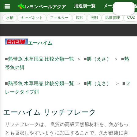
☰
用途別一覧
メーカー別
熱
レヨンベールアクア
🔍 検索
CO2
水槽
キャビネット
フィルター
底砂
照明
温度管理
エーハイム
■
熱帯魚 水草用品 比較分類一覧
＞ ■
餌（えさ）
＞ ■
熱
帯魚の餌
■
熱帯魚 水草用品 比較分類一覧
＞ ■
餌（えさ）
＞ ■
フ
レークタイプ餌
エーハイム リッチフレーク
リッチフレークは、 良質の高級天然原材料を、魚がもっ
とも吸収しやすいよう に加工することで、魚が健康に育