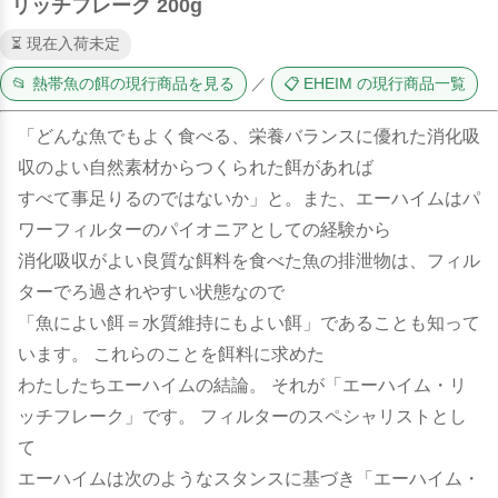
リッチフレーク 200g
⏳ 現在入荷未定
📂 熱帯魚の餌の現行商品を見る
／
📋 EHEIM の現行商品一覧
「どんな魚でもよく食べる、栄養バランスに優れた消化吸
収のよい自然素材からつくられた餌があれば
すべて事足りるのではないか」と。また、エーハイムはパ
ワーフィルターのパイオニアとしての経験から
消化吸収がよい良質な餌料を食べた魚の排泄物は、フィル
ターでろ過されやすい状態なので
「魚によい餌＝水質維持にもよい餌」であることも知って
います。 これらのことを餌料に求めた
わたしたちエーハイムの結論。 それが「エーハイム・リ
ッチフレーク」です。 フィルターのスペシャリストとし
て
エーハイムは次のようなスタンスに基づき「エーハイム・