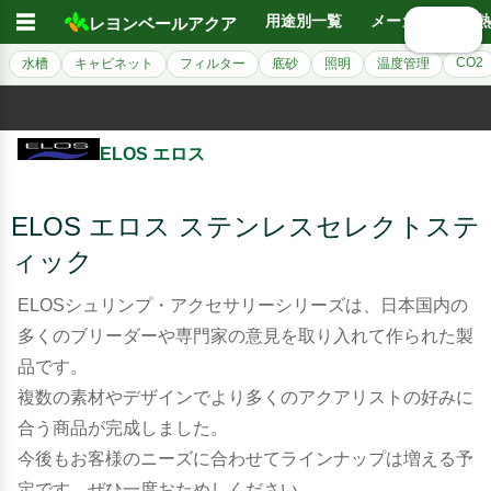
☰
用途別一覧
メーカー別
熱
レヨンベールアクア
🔍 検索
CO2
水槽
キャビネット
フィルター
底砂
照明
温度管理
ELOS エロス
ELOS エロス ステンレスセレクトステ
ィック
ELOSシュリンプ・アクセサリーシリーズは、日本国内の
多くのブリーダーや専門家の意見を取り入れて作られた製
品です。
複数の素材やデザインでより多くのアクアリストの好みに
合う商品が完成しました。
今後もお客様のニーズに合わせてラインナップは増える予
定です。ぜひ一度おためしください。