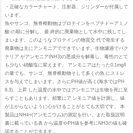
・正確なカラーチャート、注射器、シリンダーが付属して
います。
魚やサンゴ、無脊椎動物はプロテインをペプチドーアミノ
酸-の順に分解し、最 終的に廃棄物として水中に残してし
まいます。このようなプロテインの物質交 代で発生する
廃棄物は主にアンモニアでできています。生物濾過でバク
テリア がアンモニア(NH3)の悪成分を解毒し、毒性のとて
も少ない硝酸塩に変えます。 アンモニアはたった0.1mg/l
の量でも、サンゴ、無脊椎動物そして多くの魚 にストレ
スを与えてしまいます。さらにPH値が高く(海水ではPH
8.3)、上昇 した温度の水中ではアンモニアは生物を死に至
らすこともあります。頻繁にア ンモニア値を計測し、値
が上がらないように心がけることがとても大切です。 本
製品はNH4+(アンモニウム)の測定を行い、また取扱説明
書に載っている表 から温度やPH値を参考にNH3の値も確
認することができます。