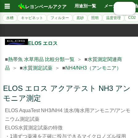
☰
用途別一覧
メーカー別
熱
レヨンベールアクア
🔍 検索
CO2
水槽
キャビネット
フィルター
底砂
照明
温度管理
ELOS エロス
■
熱帯魚 水草用品 比較分類一覧
＞ ■
水質測定関連商
品
＞ ■
水質測定試薬
＞ ■
NH4/NH3（アンモニア）
ELOS エロス アクアテスト NH3 アン
モニア測定
ELOS AquaTest NH3/NH4 淡水/海水用アンモニア/アンモ
ニウム測定試薬
ELOS水質測定試薬の特徴
・1滴ずつ薬液を正確に投与できるマイクロノズル採用