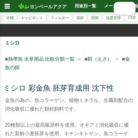
☰
用途別一覧
メーカー別
熱
レヨンベールアクア
🔍 検索
CO2
水槽
キャビネット
フィルター
底砂
照明
温度管理
ミシロ
■
熱帯魚 水草用品 比較分類一覧
＞ ■
餌（えさ）
＞ ■
金
魚の餌
ミシロ 彩金魚 胚芽育成用 沈下性
金魚の為の、魚コラーゲン、植物ミネラル、生菌剤配合の
消化吸収に優れた顆粒飼料です。
20種類以上の最高級原料を使用。オキアミ消化吸収に優
れた新鮮小麦胚芽を使用、キチンキトサン、魚コラーゲ