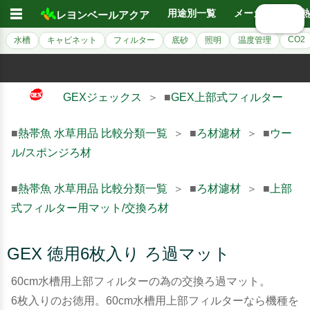
☰
用途別一覧
メーカー別
熱
レヨンベールアクア
🔍 検索
CO2
水槽
キャビネット
フィルター
底砂
照明
温度管理
GEXジェックス
＞ ■
GEX上部式フィルター
■
熱帯魚 水草用品 比較分類一覧
＞ ■
ろ材濾材
＞ ■
ウー
ル/スポンジろ材
■
熱帯魚 水草用品 比較分類一覧
＞ ■
ろ材濾材
＞ ■
上部
式フィルター用マット/交換ろ材
GEX 徳用6枚入り ろ過マット
60cm水槽用上部フィルターの為の交換ろ過マット。
6枚入りのお徳用。60cm水槽用上部フィルターなら機種を