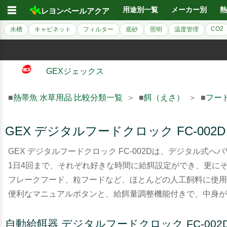
☰
用途別一覧
メーカー別
熱
レヨンベールアクア
CO2
水槽
キャビネット
フィルター
底砂
照明
温度管理
GEXジェックス
■
熱帯魚 水草用品 比較分類一覧
＞ ■
餌（えさ）
＞ ■
フー
GEX デジタルフードクロック FC-002D
GEX デジタルフードクロック FC-002Dは、デジタル式へ
1日4回まで、それぞれ好きな時間に給餌設定ができ、更に
フレークフード、粒フードなど、ほとんどの人工飼料に使用
便利なマニュアルボタンと、給餌量調整機能付きで、中身が
自動給餌器 デジタルフードクロック FC-002