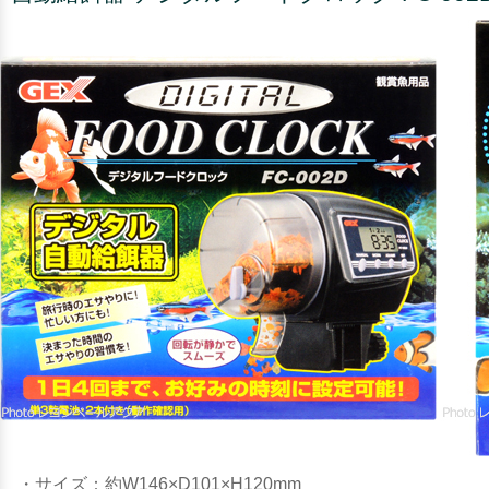
・サイズ：約W146×D101×H120mm