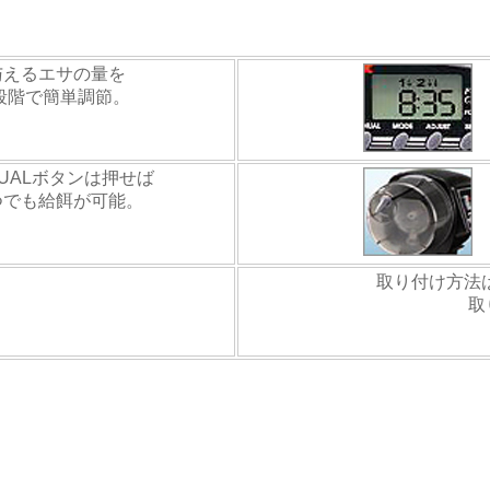
与えるエサの量を
段階で簡単調節。
NUALボタンは押せば
つでも給餌が可能。
取り付け方法
取