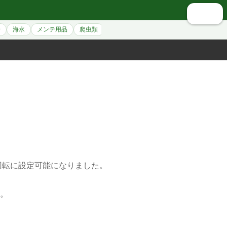
🔍 検索
養
海水
メンテ用品
爬虫類
シュリンプ
アクセサリー
ペット用
回転に設定可能になりました。
。