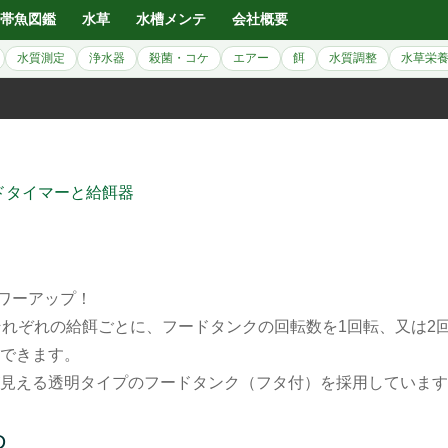
帯魚図鑑
水草
水槽メンテ
会社概要
水質測定
浄水器
殺菌・コケ
エアー
餌
水質調整
水草栄
ドタイマーと給餌器
パワーアップ！
それぞれの給餌ごとに、フードタンクの回転数を1回転、又は2
できます。
見える透明タイプのフードタンク（フタ付）を採用しています
D