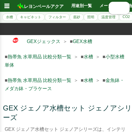
☰
用途別一覧
メーカー別
熱
レヨンベールアクア
🔍 検索
CO2
水槽
キャビネット
フィルター
底砂
照明
温度管理
GEXジェックス
＞ ■
GEX水槽
■
熱帯魚 水草用品 比較分類一覧
＞ ■
水槽
＞ ■
小型水槽
単体
■
熱帯魚 水草用品 比較分類一覧
＞ ■
水槽
＞ ■
金魚鉢・
メダカ鉢・プラケース
GEX ジェノア水槽セット ジェノアシリ
ーズ
GEX ジェノア水槽セット ジェノアシリーズは、インテリ