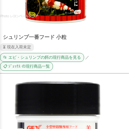
シュリンプ一番フード 小粒
⏳ 現在入荷未定
📂 エビ・シュリンプの餌の現行商品を見る
／
📋 ｼﾞｪｯｸｽ の現行商品一覧