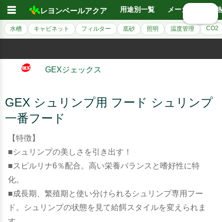
☰
用途別一覧
メーカー別
熱
レヨンベールアクア
🔍 検索
CO2
水槽
キャビネット
フィルター
底砂
照明
温度管理
GEXジェックス
GEX シュリンプ用 フード シュリンプ
一番フード
【特徴】
■シュリンプの美しさを引き出す！
■スピルリナ6％配合。高い栄養バランスと嗜好性に特
化。
■成長期、繁殖期と使い分けられるシュリンプ専用フー
ド。シュリンプの状態を見て給餌スタイルを変えられま
す。