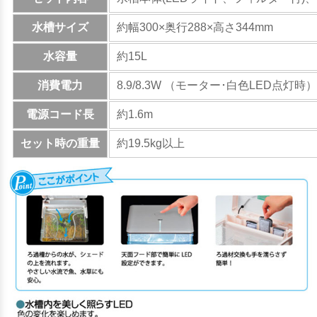
水槽サイズ
約幅300×奥行288×高さ344mm
水容量
約15L
消費電力
8.9/8.3W （モーター･白色LED点灯時）
電源コード長
約1.6m
セット時の重量
約19.5kg以上