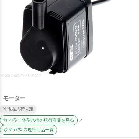
モーター
⏳ 現在入荷未定
📂 小型一体型水槽の現行商品を見る
／
📋 ｼﾞｪｯｸｽ の現行商品一覧