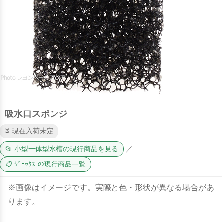
吸水口スポンジ
⏳ 現在入荷未定
📂 小型一体型水槽の現行商品を見る
／
📋 ｼﾞｪｯｸｽ の現行商品一覧
※画像はイメージです。実際と色・形状が異なる場合があ
ります。