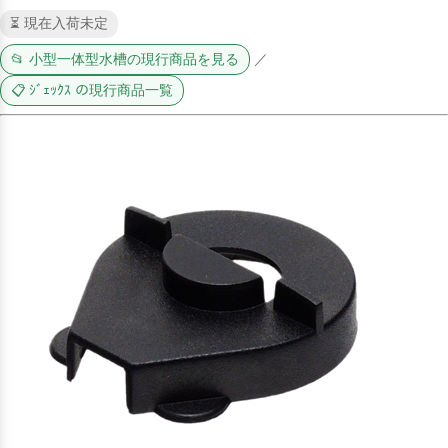
⏳ 現在入荷未定
📂 小型一体型水槽の現行商品を見る
／
📋 ｼﾞｪｯｸｽ の現行商品一覧