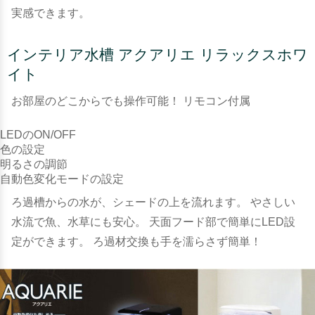
実感できます。
インテリア水槽 アクアリエ リラックスホワ
イト
お部屋のどこからでも操作可能！ リモコン付属
LEDのON/OFF
色の設定
明るさの調節
自動色変化モードの設定
ろ過槽からの水が、シェードの上を流れます。 やさしい
水流で魚、水草にも安心。 天面フード部で簡単にLED設
定ができます。 ろ過材交換も手を濡らさず簡単！