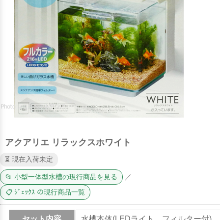
アクアリエ リラックスホワイト
⏳ 現在入荷未定
📂 小型一体型水槽の現行商品を見る
／
📋 ｼﾞｪｯｸｽ の現行商品一覧
セット内容
水槽本体(LEDライト、フィルター付)、