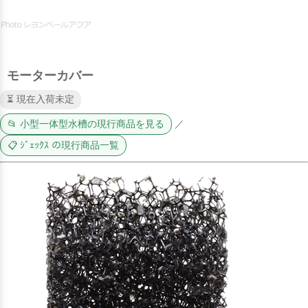
モーターカバー
⏳ 現在入荷未定
📂 小型一体型水槽の現行商品を見る
／
📋 ｼﾞｪｯｸｽ の現行商品一覧