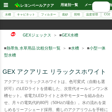
☰
用途別一覧
メーカー別
熱
レヨンベールアクア
🔍 検索
CO2
水槽
キャビネット
フィルター
底砂
照明
温度管理
GEXジェックス
＞ ■
GEX水槽
■
熱帯魚 水草用品 比較分類一覧
＞ ■
水槽
＞ ■
小型一体
型水槽
GEX アクアリエ リラックスホワイト
アクアリエ リラックスホワイトは、色可変式（自動も選
択可）のLEDライトを搭載した、次世代オールインワン水
槽セット。省電力LEDライトと水中モーターを組み合わ
せ、月々の電気代約80円（50Hzの場合）。水の流れを楽
しめるリーフシェード採用、癒しのアクアリウムを手軽に