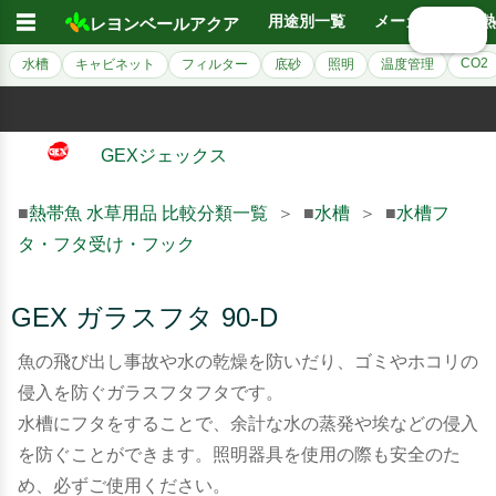
☰
用途別一覧
メーカー別
熱
レヨンベールアクア
🔍 検索
CO2
水槽
キャビネット
フィルター
底砂
照明
温度管理
GEXジェックス
■
熱帯魚 水草用品 比較分類一覧
＞ ■
水槽
＞ ■
水槽フ
タ・フタ受け・フック
GEX ガラスフタ 90-D
魚の飛び出し事故や水の乾燥を防いだり、ゴミやホコリの
侵入を防ぐガラスフタフタです。
水槽にフタをすることで、余計な水の蒸発や埃などの侵入
を防ぐことができます。照明器具を使用の際も安全のた
め、必ずご使用ください。