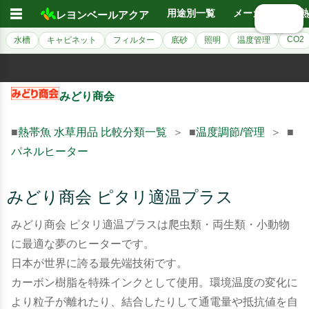
☰
用途別一覧
メーカー別
熱
レヨンベールアクア
🔍 検索
CO2
水槽
キャビネット
フィルター
底砂
照明
温度管理
みどり商会
■
熱帯魚 水草用品 比較分類一覧
＞ ■
温度調節/管理
＞ ■
パネルヒーター
みどり商会 ピタリ適温プラス
みどり商会 ピタリ適温プラスは爬虫類・両生類・小動物
に最適な夢のヒーターです。
日本が世界に誇る最先端技術です。
カーボン樹脂を特殊インクとして使用。環境温度の変化に
より粒子が離れたり、結合したりして通電量や抵抗値を自