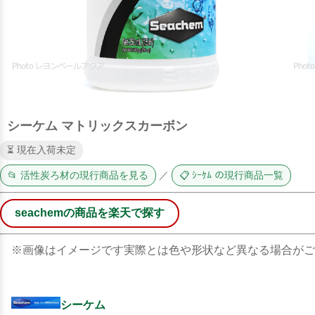
シーケム マトリックスカーボン
⏳ 現在入荷未定
📂 活性炭ろ材の現行商品を見る
／
📋 ｼｰｹﾑ の現行商品一覧
seachemの商品を楽天で探す
※画像はイメージです実際とは色や形状など異なる場合がご
シーケム