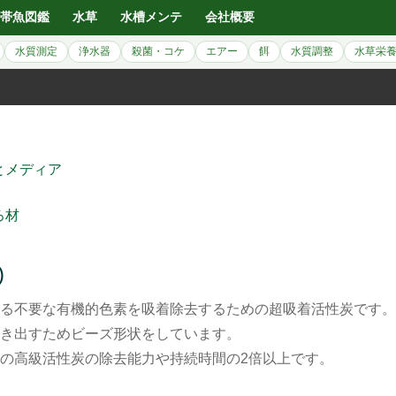
帯魚図鑑
水草
水槽メンテ
会社概要
水質測定
浄水器
殺菌・コケ
エアー
餌
水質調整
水草栄
とメディア
ろ材
)
る不要な有機的色素を吸着除去するための超吸着活性炭です。
き出すためビーズ形状をしています。
の高級活性炭の除去能力や持続時間の2倍以上です。