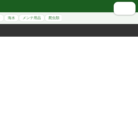
🔍 検索
養
海水
メンテ用品
爬虫類
シュリンプ
アクセサリー
ペット用