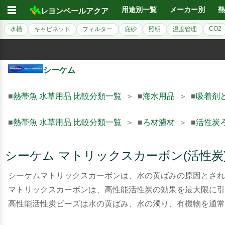
☰
用途別一覧
メーカー別
熱
レヨンベールアクア
CO2
水槽
キャビネット
フィルター
底砂
照明
温度管理
シーケム
■
熱帯魚 水草用品 比較分類一覧
＞ ■
海水用品
＞ ■
吸着剤
■
熱帯魚 水草用品 比較分類一覧
＞ ■
ろ材濾材
＞ ■
活性炭
シーケム マトリックスカーボン(活性炭
シーケムマトリックスカーボンは、水の黄ばみの原因とされ
マトリックスカーボンは、高性能活性炭の効果を最大限に引
高性能活性炭ビーズは水の黄ばみ、水の濁り、有機物を通常