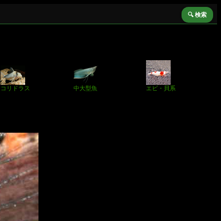
🔍 検索
コリドラス
中大型魚
エビ・貝系