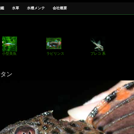
図鑑
水草
水槽メンテ
会社概要
小型美魚
ラビリンス
プレコ 系
サタン