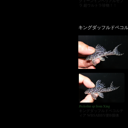
クィーンインペリアルゼブ
ラ 超ウルトラ珍物！！
キングダッフルドペコ
Peckoltia
sp from Xing
キングダッフルドペコルテ
ィア WBSABBY便B個体