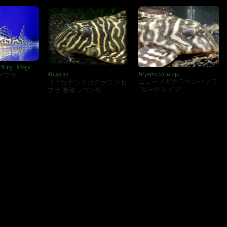
 Xing "Mega
Hypancistrus
sp.
Mega
sp
ゼブラ
ニューメガクラウンゼブラ
ゴールデンメガクラウンゼ
"ダークタイプ"
ブラ 激珍レヨン初！