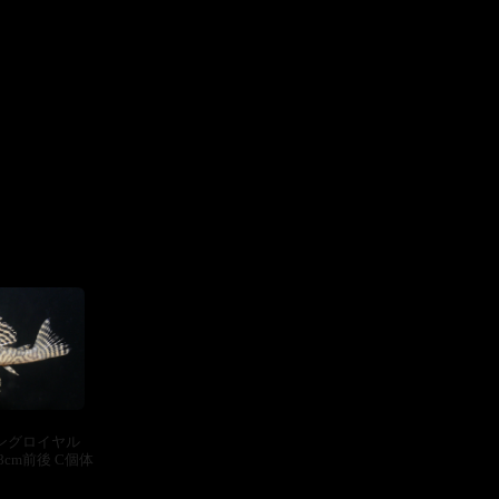
ングロイヤル
cm前後 C個体