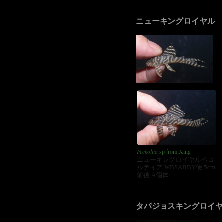
ニューキングロイヤル
Peckoltia
sp from Xing
ニューキングロイヤルペコ
ルティア WBSABBY便 5cm
前後 A個体
タパジョスキングロイ