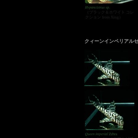
Hypancistrus
sp.
（ブラック＆ホワイト コレ
クション from Xing）
クィーンインペリアル
Queen imperial
Zebra