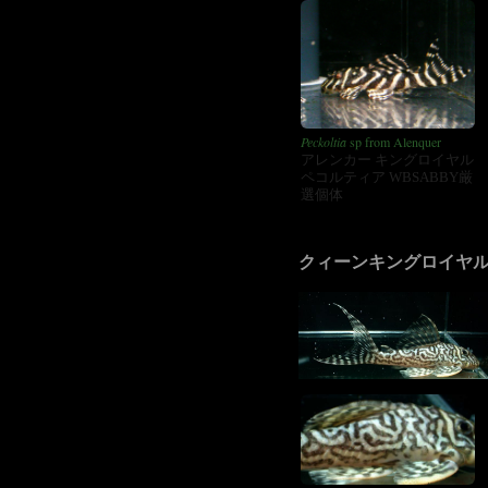
Peckoltia
sp from Alenquer
アレンカー キングロイヤル
ペコルティア WBSABBY厳
選個体
クィーンキングロイヤ