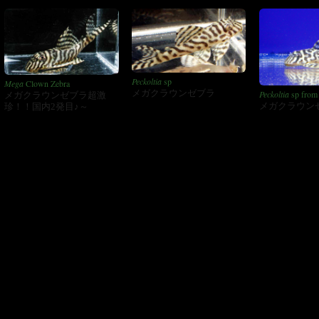
Peckoltia
sp
Mega
Clown Zebra
メガクラウンゼブラ
Peckoltia
sp from
メガクラウンゼブラ超激
Clown Zebra
メガクラウン
珍！！国内2発目♪～