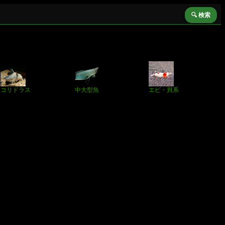
🔍 検索
コリドラス
中大型魚
エビ・貝系