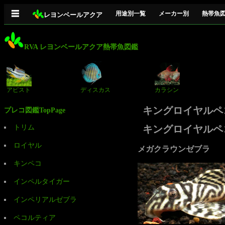
☰
用途別一覧
メーカー別
熱帯魚
レヨンベールアクア
RVA レヨンベールアクア熱帯魚図鑑
アピスト
ディスカス
カラシン
キングロイヤルペ
プレコ図鑑TopPage
トリム
キングロイヤルペ
ロイヤル
メガクラウンゼブラ
キンペコ
インペルタイガー
インペリアルゼブラ
ペコルティア