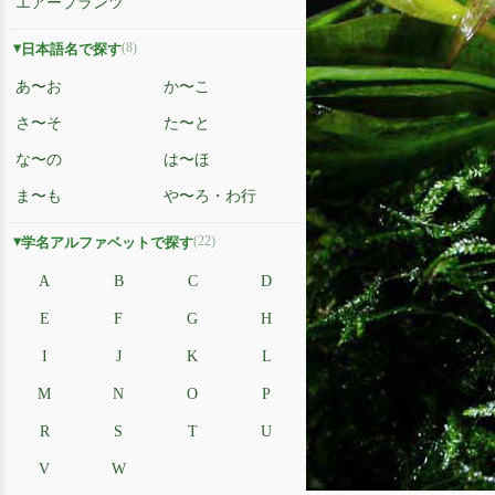
エアープランツ
(8)
日本語名で探す
あ〜お
か〜こ
さ〜そ
た〜と
な〜の
は〜ほ
ま〜も
や〜ろ・わ行
(22)
学名アルファベットで探す
A
B
C
D
E
F
G
H
I
J
K
L
M
N
O
P
R
S
T
U
V
W