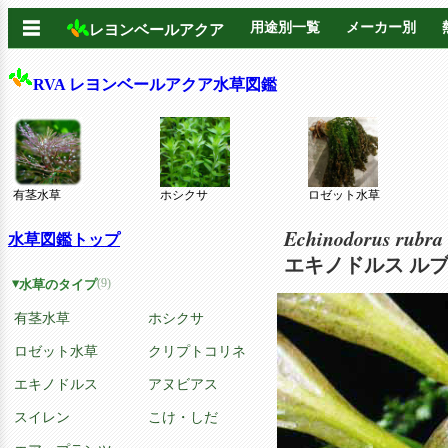
☰
用途別一覧
メーカー別
レヨンベールアクア
RVA レヨンベールアクア水草図鑑
有茎水草
ホシクサ
ロゼット水草
Echinodorus rubra 
水草図鑑トップ
エキノドルス ルブ
(9)
水草のタイプ
有茎水草
ホシクサ
ロゼット水草
クリプトコリネ
エキノドルス
アヌビアス
スイレン
こけ・しだ