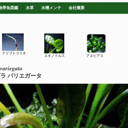
熱帯魚図鑑
水草
水槽メンテ
会社概要
クリプトコリネ
エキノドルス
アヌビアス
variegata
ラ バリエガータ