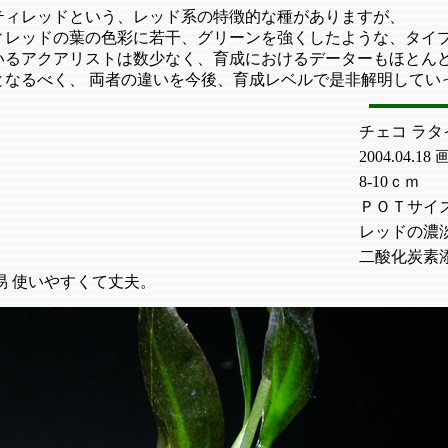
ティレッドという、レッド系の特徴的な種がありますが、
ィレッドの葉の色彩に若干、グリーンを強くしたような、タイ
いるアクアリストは数少なく、育成におけるデーターもほとん
となるべく、 両者の違いを今後、育成レベルで是非解明してい
チェコ ラタ
2004.04.18
8-10ｃｍ
ＰＯＴサイ
レッドの濃
二酸化炭素
易 使いやすくて丈夫。