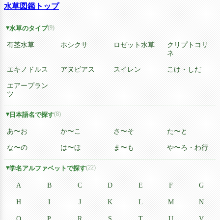
水草図鑑トップ
(9)
水草のタイプ
有茎水草
ホシクサ
ロゼット水草
クリプトコリ
ネ
エキノドルス
アヌビアス
スイレン
こけ・しだ
エアープラン
ツ
(8)
日本語名で探す
あ〜お
か〜こ
さ〜そ
た〜と
な〜の
は〜ほ
ま〜も
や〜ろ・わ行
(22)
学名アルファベットで探す
A
B
C
D
E
F
G
H
I
J
K
L
M
N
O
P
R
S
T
U
V