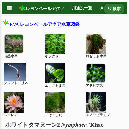
☰
用途別一覧
メーカー別
レヨンベールアクア
🔍 検索
RVA レヨンベールアクア水草図鑑
有茎水草
ホシクサ
ロゼット水草
クリプトコリネ
エキノドルス
アヌビアス
スイレン
こけ・しだ
エアープランツ
Nymphaea
ホワイトタマヌーン2
'Khao