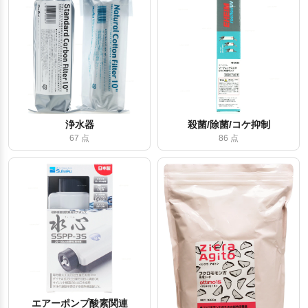
浄水器
殺菌/除菌/コケ抑制
67 点
86 点
エアーポンプ酸素関連