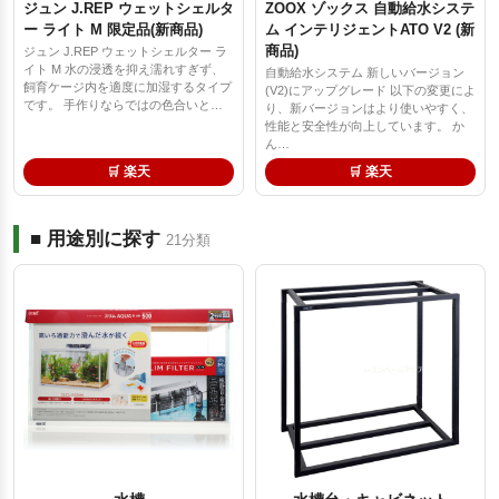
ジュン J.REP ウェットシェルタ
ZOOX ゾックス 自動給水システ
ー ライト M 限定品(新商品)
ム インテリジェントATO V2 (新
商品)
ジュン J.REP ウェットシェルター ラ
イト M 水の浸透を抑え濡れすぎず、
自動給水システム 新しいバージョン
飼育ケージ内を適度に加湿するタイプ
(V2)にアップグレード 以下の変更によ
です。 手作りならではの色合いと…
り、新バージョンはより使いやすく、
性能と安全性が向上しています。 か
ん…
🛒 楽天
🛒 楽天
■ 用途別に探す
21分類