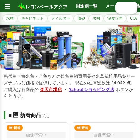
☰
用途別一覧
メーカー別
熱
レヨンベールアクア
🔍 検索
水槽
キャビネット
フィルター
底砂
照明
温度管理
CO2
熱帯魚・海水魚・金魚などの観賞魚飼育用品や水草栽培用品をリー
ズナブルな価格で提供しています。 現在の在庫総数は
24,942 点
。
ご購入は各商品の
楽天市場店
・
Yahoo!ショッピング店
ボタンか
らどうぞ。
■ 🆕 新着商品
2点
🆕 新着
🆕 新着
画像準備中
画像準備中