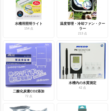
水槽用照明ライト
温度管理・冷却ファン・クー
ラー
154 点
213 点
水槽内の水質測定
42 点
二酸化炭素CO2添加
72 点