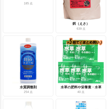
185 点
餌（えさ）
639 点
水質調整剤
水草の肥料や栄養素・水草
254 点
40 点