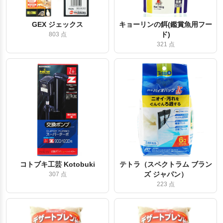
GEX ジェックス
キョーリンの餌(鑑賞魚用フー
ド)
803 点
321 点
コトブキ工芸 Kotobuki
テトラ（スペクトラム ブラン
ズ ジャパン）
307 点
223 点