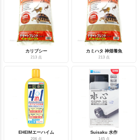
カリブシー
カミハタ 神畑養魚
213 点
213 点
EHEIMエーハイム
Suisaku 水作
206 点
145 点