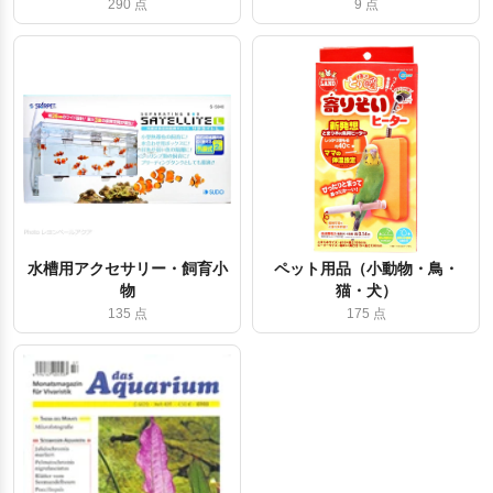
290 点
9 点
水槽用アクセサリー・飼育小
ペット用品（小動物・鳥・
物
猫・犬）
135 点
175 点