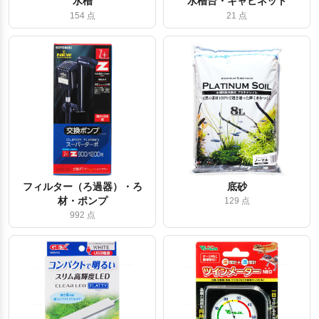
水槽
水槽台・キャビネット
154 点
21 点
フィルター（ろ過器）・ろ
底砂
材・ポンプ
129 点
992 点