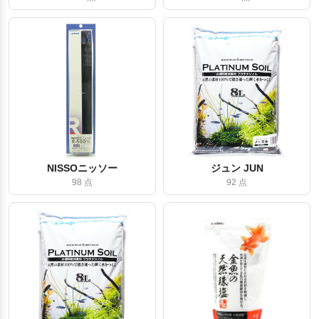
NISSOニッソー
ジュン JUN
98 点
92 点