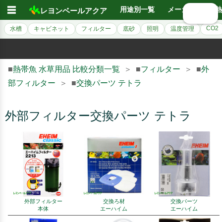
☰
用途別一覧
メーカー別
熱
レヨンベールアクア
🔍 検索
CO2
水槽
キャビネット
フィルター
底砂
照明
温度管理
■
熱帯魚 水草用品 比較分類一覧
＞ ■
フィルター
＞ ■
外
部フィルター
＞ ■
交換パーツ テトラ
外部フィルター交換パーツ テトラ
外部フィルター
交換ろ材
交換パーツ
本体
エーハイム
エーハイム