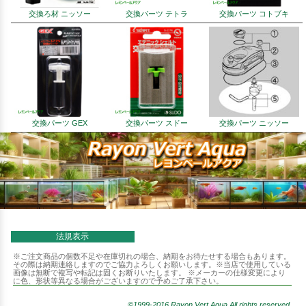
交換ろ材 ニッソー
交換パーツ テトラ
交換パーツ コトブキ
交換パーツ GEX
交換パーツ スドー
交換パーツ ニッソー
法規表示
※ご注文商品の個数不足や在庫切れの場合、納期をお待たせする場合もあります。
その際は納期連絡しますのでご協力よろしくお願いします。※当店で使用している
画像は無断で複写や転記は固くお断りいたします。 ※メーカーの仕様変更により
に色、形状等異なる場合がございますので予めご了承下さい。
©1999-2016 Rayon Vert Aqua.All rights reserved.