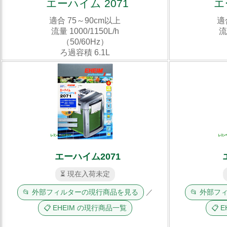
エーハイム 2071
エ
適合 75～90cm以上
適
流量 1000/1150L/h
流
（50/60Hz）
ろ過容積 6.1L
エーハイム2071
⏳ 現在入荷未定
📂 外部フィルターの現行商品を見る
／
📂 外部
📋 EHEIM の現行商品一覧
📋 