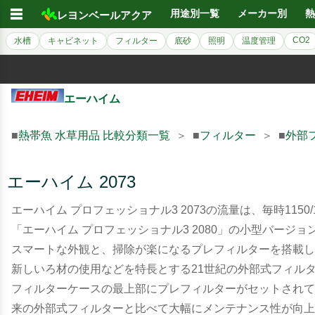
☰
用途別一覧
メーカー別
熱
レヨンベールアクア
CO2
水槽
キャビネット
フィルター
底砂
照明
温度管理
エーハイム
■
熱帯魚 水草用品 比較分類一覧
＞ ■
フィルター
＞ ■
外部
エーハイム 2073
エーハイム プロフェッショナル3 2073の流量は、毎時1150/
「エーハイム プロフェッショナル3 2080」の小型バージ
スマートな外観と、掃除が楽になるプレフィルターを搭載し
新しいろ材の使用などを特長とする21世紀の外部式フィル
フィルターケースの最上部にプレフィルターがセットされて
来の外部式フィルターと比べて大幅にメンテナンス性が向上