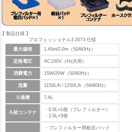
【 製品仕様 】
プロフェッショナル3 2073 仕様
最大揚程
1.45m/2.0m（50/60Hz）
定格電圧
AC100V（Hz共用）
消費電力
15W/20W（50/60Hz）
流量
1150L/h / 1250L/h（50/60Hz）
ろ過槽
7.4L
・0.5L×1個（プレフィルター）
ろ材コンテナ
・1.5L×3個
・プレフィルター用粗目パッド