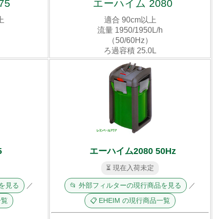
75
エーハイム 2080
上
適合 90cm以上
h
流量 1950/1950L/h
（50/60Hz）
ろ過容積 25.0L
5
エーハイム2080 50Hz
⏳ 現在入荷未定
品を見る
／
📂 外部フィルターの現行商品を見る
／
一覧
📋 EHEIM の現行商品一覧