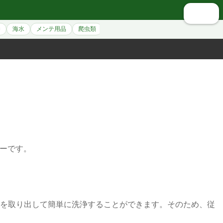
🔍 検索
養
海水
メンテ用品
爬虫類
シュリンプ
アクセサリー
ペット用
ターです。
を取り出して簡単に洗浄することができます。そのため、従