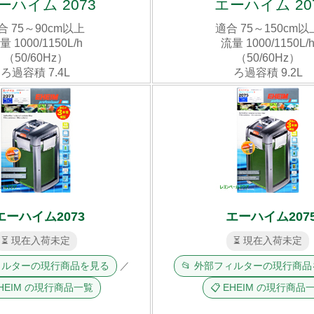
ーハイム 2073
エーハイム 20
合 75～90cm以上
適合 75～150cm以
量 1000/1150L/h
流量 1000/1150L/
（50/60Hz）
（50/60Hz）
ろ過容積 7.4L
ろ過容積 9.2L
エーハイム2073
エーハイム207
⏳ 現在入荷未定
⏳ 現在入荷未定
フィルターの現行商品を見る
／
📂 外部フィルターの現行商
EHEIM の現行商品一覧
📋 EHEIM の現行商品