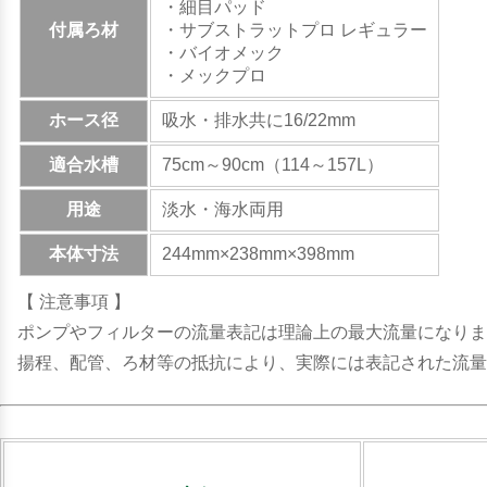
・細目パッド
付属ろ材
・サブストラットプロ レギュラー
・バイオメック
・メックプロ
ホース径
吸水・排水共に16/22mm
適合水槽
75cm～90cm（114～157L）
用途
淡水・海水両用
本体寸法
244mm×238mm×398mm
【 注意事項 】
ポンプやフィルターの流量表記は理論上の最大流量になりま
揚程、配管、ろ材等の抵抗により、実際には表記された流量