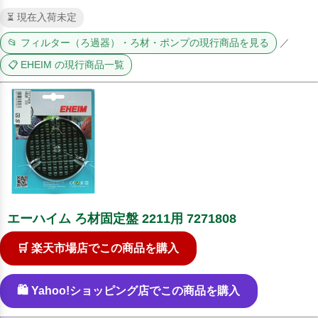
⏳ 現在入荷未定
📂 フィルター（ろ過器）・ろ材・ポンプの現行商品を見る
／
📋 EHEIM の現行商品一覧
エーハイム ろ材固定盤 2211用 7271808
🛒 楽天市場店でこの商品を購入
🛍️ Yahoo!ショッピング店でこの商品を購入