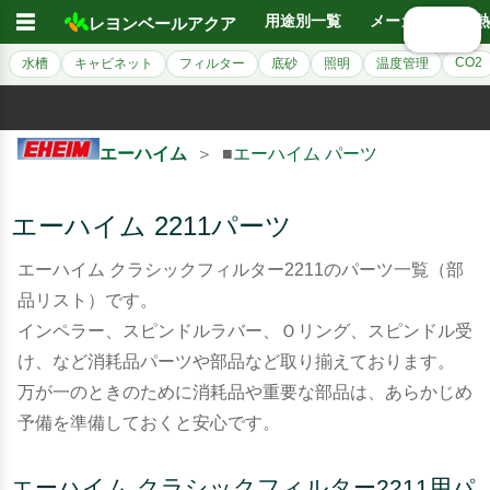
☰
用途別一覧
メーカー別
熱
レヨンベールアクア
🔍 検索
CO2
水槽
キャビネット
フィルター
底砂
照明
温度管理
エーハイム
＞ ■
エーハイム パーツ
エーハイム 2211パーツ
エーハイム クラシックフィルター2211のパーツ一覧（部
品リスト）です。
インペラー、スピンドルラバー、Ｏリング、スピンドル受
け、など消耗品パーツや部品など取り揃えております。
万が一のときのために消耗品や重要な部品は、あらかじめ
予備を準備しておくと安心です。
エーハイム クラシックフィルター2211用パ