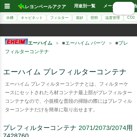
☰
用途別一覧
メーカー別
熱
レヨンベールアクア
🔍 検索
CO2
水槽
キャビネット
フィルター
底砂
照明
温度管理
エーハイム
＞ ■
エーハイム パーツ
＞ ■
プレ
フィルターコンテナ
エーハイム プレフィルターコンテナ
エーハイム プレフィルターコンテナとは、フィルターケ
ースにセットされたろ材コンテナ最上部がプレフィルター
コンテナなので、小規模な普段の掃除の際にはプレフィル
ターコンテナだけを簡単に取り出せます。
プレフィルターコンテナ
2071
/
2073
/
2074
用
7428760