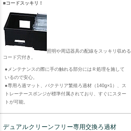
■コードスッキリ！
照明や周辺器具の配線をスッキリ収める
コード穴付き。
●メンテナンスの際に手の触れる部分にはＲ処理を施して
いるので安心。
●専用ろ過マット、バクテリア繁殖ろ過材（140g×1）、ス
トレーナースポンジが標準付属されており、すぐにスター
トが可能。
デュアルクリーンフリー専用交換ろ過材