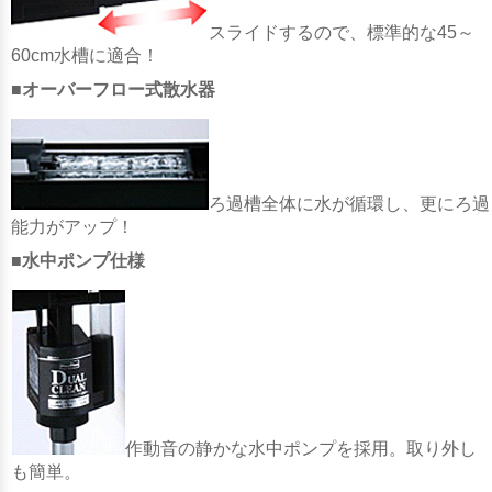
スライドするので、標準的な45～
60cm水槽に適合！
■オーバーフロー式散水器
ろ過槽全体に水が循環し、更にろ過
能力がアップ！
■水中ポンプ仕様
作動音の静かな水中ポンプを採用。取り外し
も簡単。