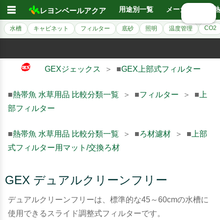
☰
用途別一覧
メーカー別
熱
レヨンベールアクア
🔍 検索
CO2
水槽
キャビネット
フィルター
底砂
照明
温度管理
GEXジェックス
＞ ■
GEX上部式フィルター
■
熱帯魚 水草用品 比較分類一覧
＞ ■
フィルター
＞ ■
上
部フィルター
■
熱帯魚 水草用品 比較分類一覧
＞ ■
ろ材濾材
＞ ■
上部
式フィルター用マット/交換ろ材
GEX デュアルクリーンフリー
デュアルクリーンフリーは、標準的な45～60cmの水槽に
使用できるスライド調整式フィルターです。