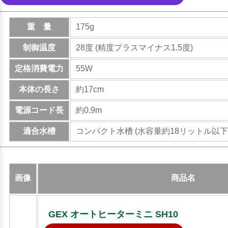
重 量
175g
制御温度
28度 (精度プラスマイナス1.5度)
定格消費電力
55W
本体の長さ
約17cm
電源コード長
約0.9m
適合水槽
コンパクト水槽 (水容量約18リットル以下
画像
商品名
GEX オートヒーターミニ SH10