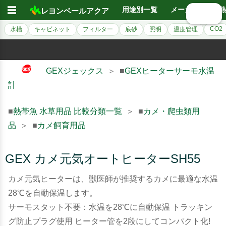
☰
用途別一覧
メーカー別
熱
レヨンベールアクア
🔍 検索
CO2
水槽
キャビネット
フィルター
底砂
照明
温度管理
GEXジェックス
＞ ■
GEXヒーターサーモ水温
計
■
熱帯魚 水草用品 比較分類一覧
＞ ■
カメ・爬虫類用
品
＞ ■
カメ飼育用品
GEX カメ元気オートヒーターSH55
カメ元気ヒーターは、獣医師が推奨するカメに最適な水温
28℃を自動保温します。
サーモスタット不要：水温を28℃に自動保温 トラッキン
グ防止プラグ使用 ヒーター管を2段にしてコンパクト化!