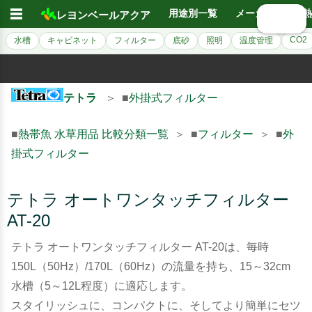
☰
用途別一覧
メーカー別
熱
レヨンベールアクア
🔍 検索
CO2
水槽
キャビネット
フィルター
底砂
照明
温度管理
テトラ
＞ ■
外掛式フィルター
■
熱帯魚 水草用品 比較分類一覧
＞ ■
フィルター
＞ ■
外
掛式フィルター
テトラ オートワンタッチフィルター
AT-20
テトラ オートワンタッチフィルター AT-20は、毎時
150L（50Hz）/170L（60Hz）の流量を持ち、15～32cm
水槽（5～12L程度）に適応します。
スタイリッシュに、コンパクトに、そしてより簡単にセツ