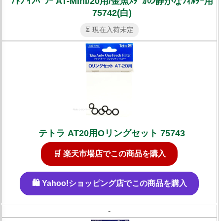
ﾃﾄﾗ ｲﾝﾍﾟﾗｰ AT-Mini/20用/金魚ﾒﾀﾞｶの静かなﾌｨﾙﾀｰ用
75742(白)
⏳ 現在入荷未定
テトラ AT20用Oリングセット 75743
🛒 楽天市場店でこの商品を購入
🛍️ Yahoo!ショッピング店でこの商品を購入
-