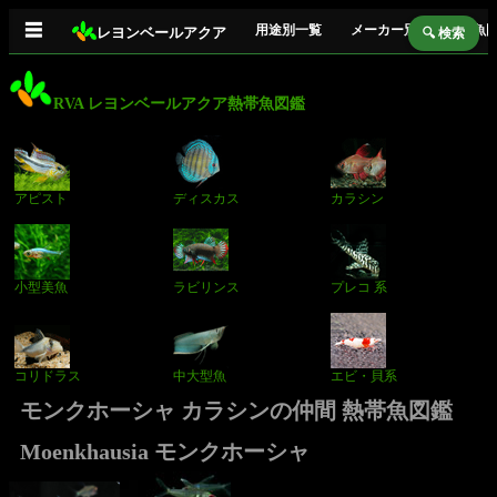
☰
用途別一覧
メーカー別
熱帯魚
レヨンベールアクア
🔍 検索
RVA レヨンベールアクア熱帯魚図鑑
アピスト
ディスカス
カラシン
小型美魚
ラビリンス
プレコ 系
コリドラス
中大型魚
エビ・貝系
モンクホーシャ カラシンの仲間 熱帯魚図鑑
Moenkhausia モンクホーシャ