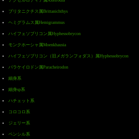
アクセルロディア属Axelrodia
ブリタニクチス属Brittanichthys
ヘミグラムス属Hemigrammus
ハイフェソブリコン属Hyphessobrycon
モンクホーシャ属Moenkhausia
ハイフェソブリコン（旧メガランフォダス）属Hyphessobrycon
パラケイロドン属Paracheirodon
細身系
細身sp系
ハチェット系
コロコロ系
ジェリー系
ペンシル系