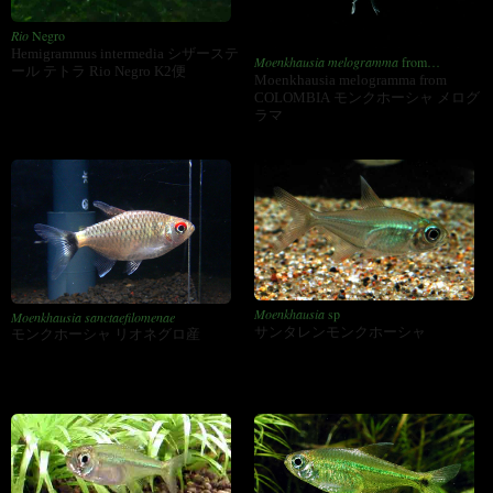
Rio
Negro
Hemigrammus intermedia シザーステ
Moenkhausia melogramma
from
ール テトラ Rio Negro K2便
COLOMBIA
Moenkhausia melogramma from
COLOMBIA モンクホーシャ メログ
ラマ
Moenkhausia
sp
Moenkhausia sanctaefilomenae
サンタレンモンクホーシャ
モンクホーシャ リオネグロ産