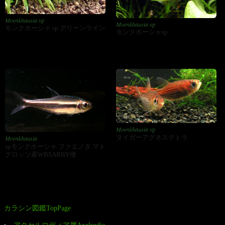
Moenkhausia
sp
Moenkhausia
sp
モンクホーシャ sp グリーンライン
モンクホーシャsp
Moenkhausia
sp
タイガーアグネステトラ
Moenkhausia
spモンクホーシャ ファエノタ マト
グロッソ産WBSABBY便
カラシン図鑑TopPage