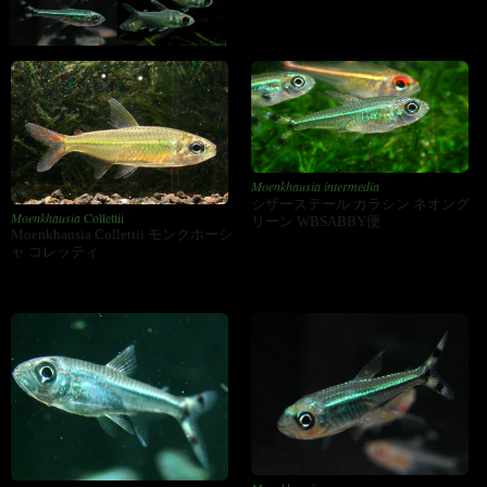
Moenkhausia intermedia
シザーステール カラシン ネオング
Moenkhausia
Collettii
リーン WBSABBY便
Moenkhausia Collettii モンクホーシ
ャ コレッティ