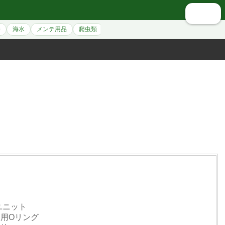
🔍 検索
養
海水
メンテ用品
爬虫類
シュリンプ
アクセサリー
ペット用
プユニット
ト用Oリング