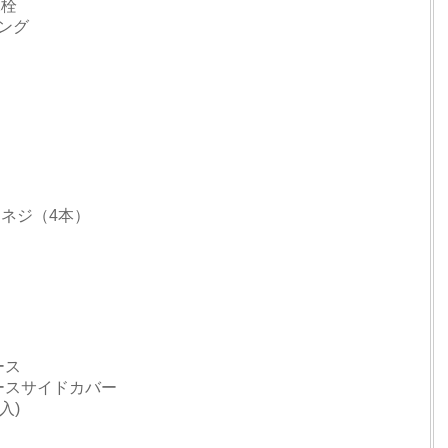
水栓
リング
ー
用ネジ（4本）
ース
ーケースサイドカバー
入)