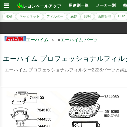
☰
用途別一覧
メーカー別
熱
レヨンベールアクア
CO2
水槽
キャビネット
フィルター
底砂
照明
温度管理
エーハイム
＞ ■
エーハイム パーツ
エーハイム プロフェッショナルフィルタ
エーハイム プロフェッショナルフィルター2228パーツと