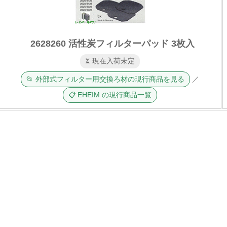
2628260 活性炭フィルターパッド 3枚入
⏳ 現在入荷未定
📂 外部式フィルター用交換ろ材の現行商品を見る
／
📋 EHEIM の現行商品一覧