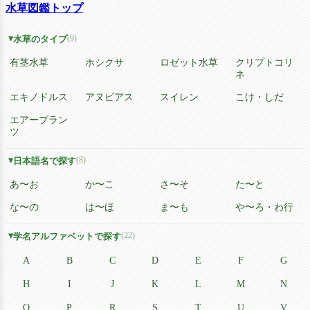
水草図鑑トップ
(9)
水草のタイプ
有茎水草
ホシクサ
ロゼット水草
クリプトコリ
ネ
エキノドルス
アヌビアス
スイレン
こけ・しだ
エアープラン
ツ
(8)
日本語名で探す
あ〜お
か〜こ
さ〜そ
た〜と
な〜の
は〜ほ
ま〜も
や〜ろ・わ行
(22)
学名アルファベットで探す
A
B
C
D
E
F
G
H
I
J
K
L
M
N
O
P
R
S
T
U
V