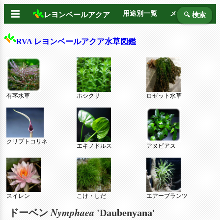
☰
用途別一覧
メーカー別
レヨンベールアクア
🔍 検索
RVA レヨンベールアクア水草図鑑
有茎水草
ホシクサ
ロゼット水草
クリプトコリネ
エキノドルス
アヌビアス
スイレン
こけ・しだ
エアープランツ
Nymphaea
ドーベン
'Daubenyana'