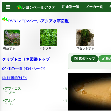
☰
用途別一覧
メーカー別
レヨンベールアクア
RVA レヨンベールアクア水草図鑑
有茎水草
ホシクサ
ロゼット水草
🗺️ 図鑑トップ
🌿 
クリプトコリネ図鑑トップ
🌿 種の一覧 (454 ページ)
📖 現地探検記
アフィニス
(5)
C. affinis
アルバ
(1)
C. alba