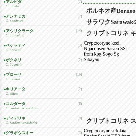
アルビダ
(7)
C. albida
ボルネオ産Born
アンナミカ
(2)
サラワクSaraw
C. annamica
アウリクラータ
(14)
クリプトコリネ 
C. auriculata
Cryptocoryne keei
ベケッティ
(3)
N.jacobsen Sasaki SS1
C. beckettii
from kpg Sogo Sg
Sibayan
ボクネリ
(2)
C. bogneri
ブローサ
(16)
C. bullosa
キリアータ
(2)
C. ciliata
コルダータ
(8)
C. cordata ver.cordata
ディデリキ
(9)
クリプトコリネ 
C. cordata ver.diderici
Cryptocoryne striolata
グラボウスキー
(3)