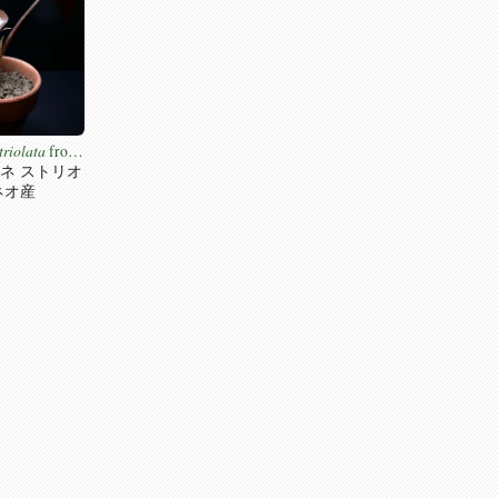
triolata
from
ネ ストリオ
ネオ産