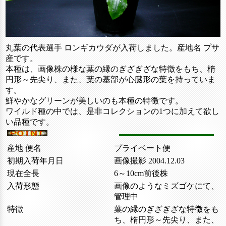
丸葉の代表選手 ロンギカウダが入荷しました。産地名 プサ
産です。
本種は、画像株の様な葉の縁のぎざぎざな特徴をもち、楕
円形～先尖り、また、葉の基部が心臓形の葉を持っていま
す。
鮮やかなグリーンが美しいのも本種の特徴です。
ワイルド種の中では、是非コレクションの1つに加えて欲し
い品種です。
産地 便名
プライベート便
初期入荷年月日
画像撮影 2004.12.03
現在全長
6～10cm前後株
入荷形態
画像のようなミズゴケにて、
管理中
特徴
葉の縁のぎざぎざな特徴をも
ち、楕円形～先尖り、また、