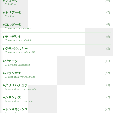
ブローサ
(16)
C. bullosa
キリアータ
(2)
C. ciliata
コルダータ
(8)
C. cordata ver.cordata
ディデリキ
(9)
C. cordata ver.diderici
グラボウスキー
(3)
C. cordata ver.grabowskii
ゾナータ
(11)
C. cordata ver.zonata
バランサエ
(52)
C. crispatula ver.balansae
クリスパチュラ
(3)
C. crispatula ver.crispatula
シネンシス
(2)
C. crispatula ver.sinensis
トンキネンシス
(72)
C. crispatula ver.tonkinensis