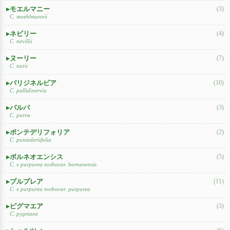
モエルマニー
(3)
C. moehlmannii
ネビリー
(4)
C. nevillii
ヌーリー
(7)
C. nurii
パリジネルビア
(10)
C. pallidinervia
パルバ
(3)
C. parva
ポンテデリフォリア
(2)
C. pontederiifolia
ボルネオエンシス
(5)
C. x purpurea nothovar. borneoensis
プルプレア
(11)
C. x purpurea nothovar. purpurea
ピグマエア
(3)
C. pygmaea