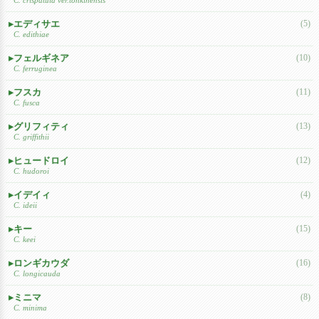
エディサエ
(5)
C. edithiae
フェルギネア
(10)
C. ferruginea
フスカ
(11)
C. fusca
グリフィティ
(13)
C. griffithii
ヒュードロイ
(12)
C. hudoroi
イデイィ
(4)
C. ideii
キー
(15)
C. keei
ロンギカウダ
(16)
C. longicauda
ミニマ
(8)
C. minima