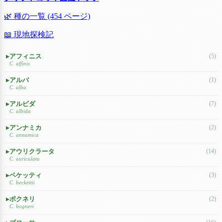
🌿 種の一覧 (454 ページ)
📖 現地探検記
アフィニス
(5)
C. affinis
アルバ
(1)
C. alba
アルビダ
(7)
C. albida
アンナミカ
(2)
C. annamica
アウリクラータ
(14)
C. auriculata
ベケッティ
(3)
C. beckettii
ボクネリ
(2)
C. bogneri