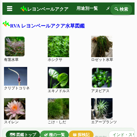
☰
用途別一覧
メーカー別
レヨンベールアクア
🔍 検索
RVA レヨンベールアクア水草図鑑
有茎水草
ホシクサ
ロゼット水草
クリプトコリネ
エキノドルス
アヌビアス
スイレン
こけ・しだ
エアープランツ
🗺️ 図鑑トップ
🌿 種の一覧
📖 探検記
インド・スリ