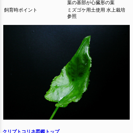
葉の基部が心臓形の葉
飼育時ポイント
ミズゴケ用土使用 水上栽培
参照
クリプトコリネ図鑑トップ