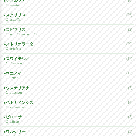
シュルツィ
(6)
C. schulzei
スクリリス
(26)
C. scurrilis
スピラリス
(2)
C. spiralis var. spiralis
ストリオラータ
(29)
C. striolata
スワイテシィ
(12)
C. thwaitesii
ウエノイ
(12)
C. uenoi
ウステリアナ
(7)
C. usteriana
ベトナメンシス
(4)
C. vietnamensis
ビローサ
(5)
C. villosa
ワルケリー
(3)
C. walkeri