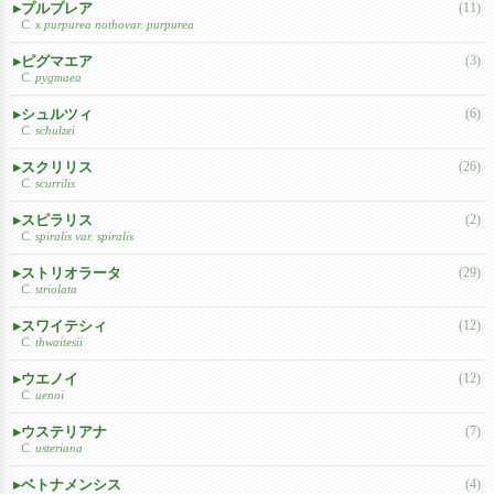
プルプレア
(11)
C. x purpurea nothovar. purpurea
ピグマエア
(3)
C. pygmaea
シュルツィ
(6)
C. schulzei
スクリリス
(26)
C. scurrilis
スピラリス
(2)
C. spiralis var. spiralis
ストリオラータ
(29)
C. striolata
スワイテシィ
(12)
C. thwaitesii
ウエノイ
(12)
C. uenoi
ウステリアナ
(7)
C. usteriana
ベトナメンシス
(4)