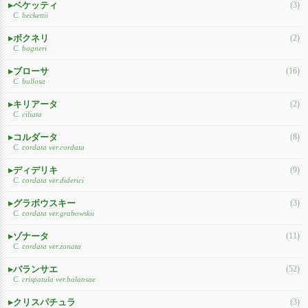
ベケッティ
(3)
C. beckettii
ボクネリ
(2)
C. bogneri
ブローサ
(16)
C. bullosa
キリアータ
(2)
C. ciliata
コルダータ
(8)
C. cordata ver.cordata
ディデリキ
(9)
C. cordata ver.diderici
グラボウスキー
(3)
C. cordata ver.grabowskii
ゾナータ
(11)
C. cordata ver.zonata
バランサエ
(52)
C. crispatula ver.balansae
クリスパチュラ
(3)