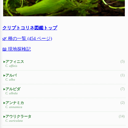
クリプトコリネ図鑑トップ
🌿 種の一覧 (454 ページ)
📖 現地探検記
アフィニス
(5)
C. affinis
アルバ
(1)
C. alba
アルビダ
(7)
C. albida
アンナミカ
(2)
C. annamica
アウリクラータ
(14)
C. auriculata