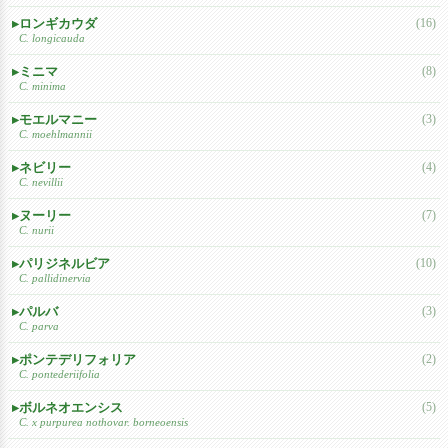
ロンギカウダ
(16)
C. longicauda
ミニマ
(8)
C. minima
モエルマニー
(3)
C. moehlmannii
ネビリー
(4)
C. nevillii
ヌーリー
(7)
C. nurii
パリジネルビア
(10)
C. pallidinervia
パルバ
(3)
C. parva
ポンテデリフォリア
(2)
C. pontederiifolia
ボルネオエンシス
(5)
C. x purpurea nothovar. borneoensis