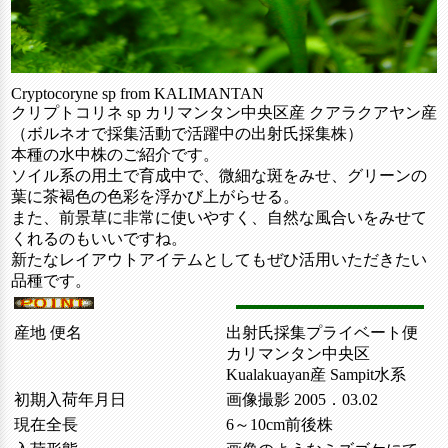
Cryptocoryne sp from KALIMANTAN
クリプトコリネ sp カリマンタン中央区産 クアラクアヤン産
（ボルネオで採集活動で活躍中の出射氏採集株）
本種の水中株のご紹介です。
ソイル系の用土で育成中で、微細な斑をみせ、グリーンの
葉に茶褐色の色彩を浮かび上がらせる。
また、前景草に非常に使いやすく、自然な風合いをみせて
くれるのもいいですね。
新たなレイアウトアイテムとしてもぜひ活用いただきたい
品種です。
産地 便名
出射氏採集プライベート便
カリマンタン中央区
Kualakuayan産 Sampit水系
初期入荷年月日
画像撮影 2005．03.02
現在全長
6～10cm前後株