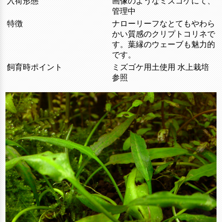
入荷形態
画像のようなミズゴケにて、
管理中
特徴
ナローリーフなとてもやわら
かい質感のクリプトコリネで
す。葉縁のウェーブも魅力的
です。
飼育時ポイント
ミズゴケ用土使用 水上栽培
参照