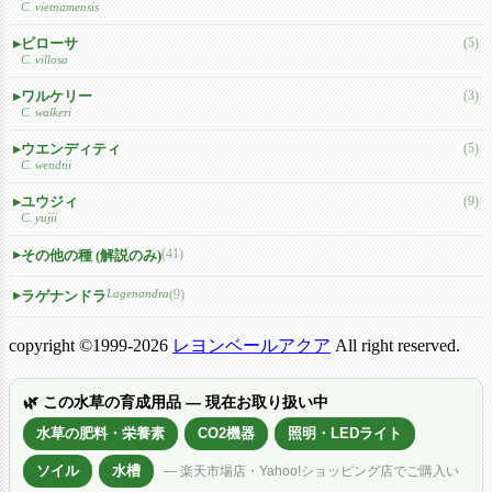
C. vietnamensis
ビローサ
(5)
C. villosa
ワルケリー
(3)
C. walkeri
ウエンディティ
(5)
C. wendtii
ユウジィ
(9)
C. yujii
(41)
その他の種 (解説のみ)
Lagenandra
(9)
ラゲナンドラ
copyright ©1999-2026
レヨンベールアクア
All right reserved.
🌿 この水草の育成用品 — 現在お取り扱い中
水草の肥料・栄養素
CO2機器
照明・LEDライト
ソイル
水槽
— 楽天市場店・Yahoo!ショッピング店でご購入い