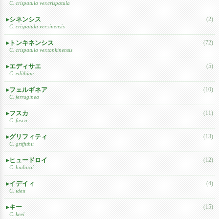
C. crispatula ver.crispatula
シネンシス
(2)
C. crispatula ver.sinensis
トンキネンシス
(72)
C. crispatula ver.tonkinensis
エディサエ
(5)
C. edithiae
フェルギネア
(10)
C. ferruginea
フスカ
(11)
C. fusca
グリフィティ
(13)
C. griffithii
ヒュードロイ
(12)
C. hudoroi
イデイィ
(4)
C. ideii
キー
(15)
C. keei