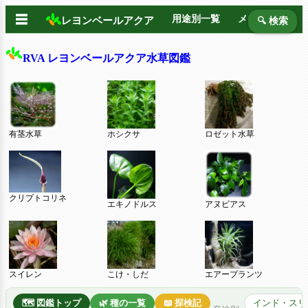
☰
用途別一覧
メーカー別
レヨンベールアクア
🔍 検索
RVA レヨンベールアクア水草図鑑
有茎水草
ホシクサ
ロゼット水草
クリプトコリネ
エキノドルス
アヌビアス
スイレン
こけ・しだ
エアープランツ
🗺️ 図鑑トップ
🌿 種の一覧
📖 探検記
インド・スリ