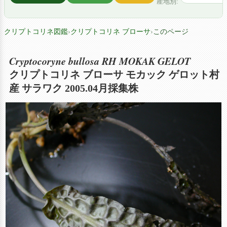
産地別:
クリプトコリネ図鑑
›
クリプトコリネ ブローサ
›
このページ
Cryptocoryne bullosa RH MOKAK GELOT
クリプトコリネ ブローサ モカック ゲロット村
産 サラワク 2005.04月採集株