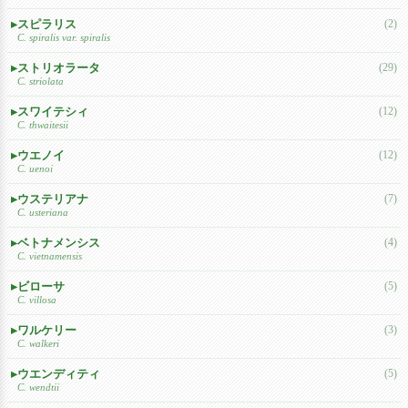
スピラリス
(2)
C. spiralis var. spiralis
ストリオラータ
(29)
C. striolata
スワイテシィ
(12)
C. thwaitesii
ウエノイ
(12)
C. uenoi
ウステリアナ
(7)
C. usteriana
ベトナメンシス
(4)
C. vietnamensis
ビローサ
(5)
C. villosa
ワルケリー
(3)
C. walkeri
ウエンディティ
(5)
C. wendtii