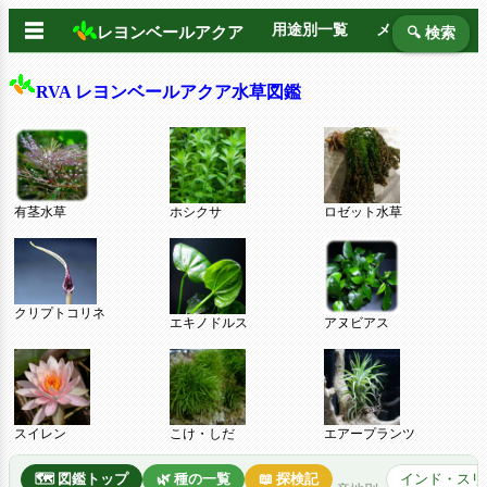
☰
用途別一覧
メーカー別
レヨンベールアクア
🔍 検索
RVA レヨンベールアクア水草図鑑
有茎水草
ホシクサ
ロゼット水草
クリプトコリネ
エキノドルス
アヌビアス
スイレン
こけ・しだ
エアープランツ
🗺️ 図鑑トップ
🌿 種の一覧
📖 探検記
インド・スリ