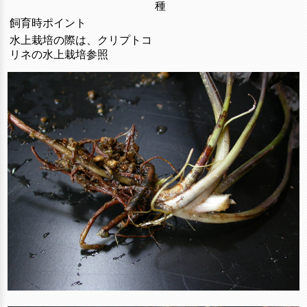
種
飼育時ポイント
水上栽培の際は、クリプトコ
リネの水上栽培参照