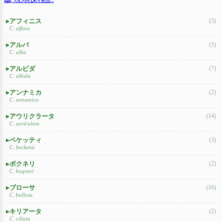
アフィニス
(5)
C. affinis
アルバ
(1)
C. alba
アルビダ
(7)
C. albida
アンナミカ
(2)
C. annamica
アウリクラータ
(14)
C. auriculata
ベケッティ
(3)
C. beckettii
ボクネリ
(2)
C. bogneri
ブローサ
(16)
C. bullosa
キリアータ
(2)
C. ciliata