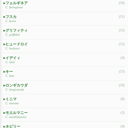
フェルギネア
(10)
C. ferruginea
フスカ
(11)
C. fusca
グリフィティ
(13)
C. griffithii
ヒュードロイ
(12)
C. hudoroi
イデイィ
(4)
C. ideii
キー
(15)
C. keei
ロンギカウダ
(16)
C. longicauda
ミニマ
(8)
C. minima
モエルマニー
(3)
C. moehlmannii
ネビリー
(4)