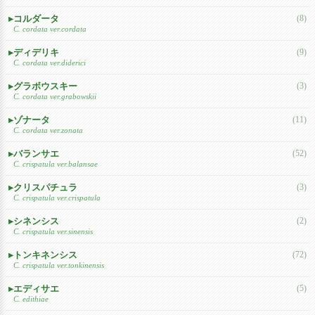
コルダータ
(8)
C. cordata ver.cordata
ディデリキ
(9)
C. cordata ver.diderici
グラボウスキー
(3)
C. cordata ver.grabowskii
ゾナータ
(11)
C. cordata ver.zonata
バランサエ
(52)
C. crispatula ver.balansae
クリスパチュラ
(3)
C. crispatula ver.crispatula
シネンシス
(2)
C. crispatula ver.sinensis
トンキネンシス
(72)
C. crispatula ver.tonkinensis
エディサエ
(5)
C. edithiae