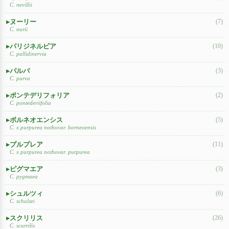
C. nevillii
ヌーリー
(7)
C. nurii
パリジネルビア
(10)
C. pallidinervia
パルバ
(3)
C. parva
ポンテデリフォリア
(2)
C. pontederiifolia
ボルネオエンシス
(5)
C. x purpurea nothovar. borneoensis
プルプレア
(11)
C. x purpurea nothovar. purpurea
ピグマエア
(3)
C. pygmaea
シュルツィ
(6)
C. schulzei
スクリリス
(26)
C. scurrilis