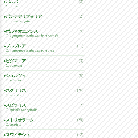
パルバ
(3)
C. parva
ポンテデリフォリア
(2)
C. pontederiifolia
ボルネオエンシス
(5)
C. x purpurea nothovar. borneoensis
プルプレア
(11)
C. x purpurea nothovar. purpurea
ピグマエア
(3)
C. pygmaea
シュルツィ
(6)
C. schulzei
スクリリス
(26)
C. scurrilis
スピラリス
(2)
C. spiralis var. spiralis
ストリオラータ
(29)
C. striolata
スワイテシィ
(12)