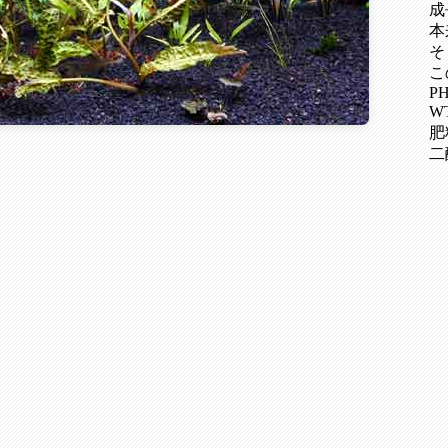
成
本
そ
こ
PH
W
肥
二