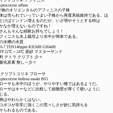
リプトコリネ アフィニス
yptocoryne affinis
年物のオリエンタルのアフィニスの子株
体は売られていっていまい子株から再度系統維持である。ほ
とけばドンドン増えるのだが、いざ増やそうとする時は
かなか増えないものですね！
さんもそんな経験お持ちでしょう！
フィニスも水上栽培より水中が簡単である。
の水槽の水質
6.7 TDS146ppm KH3dH GH4dH
TP 22℃～24℃ 底砂 マスターサンド
料 テトラ クリプト 少々
酸化炭素 無し～少々
 クリプトコリネ ブローサ
yptocoryne bullosa sasaki BS1
ローサも水中のほうが、やりやすい種ではあるようだ。
ローサはキーなどに比較して細胞壁が厚くて硬いように
じる。
柄はやわらかくはない。
コボコが非常に強くこの荒々しさが妙に気持ちを
そられるものである。