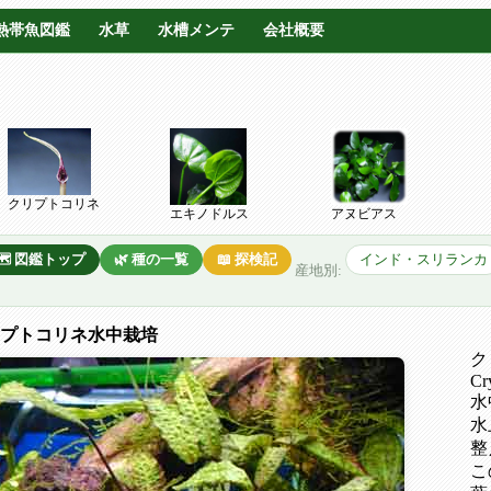
熱帯魚図鑑
水草
水槽メンテ
会社概要
クリプトコリネ
エキノドルス
アヌビアス
🗺️ 図鑑トップ
🌿 種の一覧
📖 探検記
インド・スリランカ
産地別:
プトコリネ水中栽培
ク
Cr
水
水
整
こ