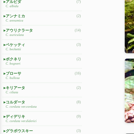
アルビダ
(7)
C. albida
アンナミカ
(2)
C. annamica
アウリクラータ
(14)
C. auriculata
ベケッティ
(3)
C. beckettii
ボクネリ
(2)
C. bogneri
ブローサ
(16)
C. bullosa
キリアータ
(2)
C. ciliata
コルダータ
(8)
C. cordata ver.cordata
ディデリキ
(9)
C. cordata ver.diderici
グラボウスキー
(3)