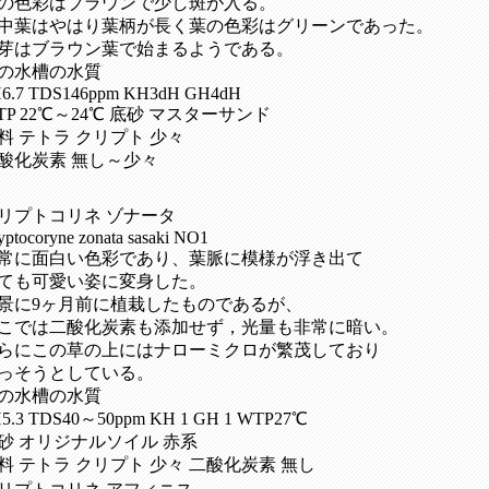
の色彩はブラウンで少し斑が入る。
中葉はやはり葉柄が長く葉の色彩はグリーンであった。
芽はブラウン葉で始まるようである。
の水槽の水質
6.7 TDS146ppm KH3dH GH4dH
TP 22℃～24℃ 底砂 マスターサンド
料 テトラ クリプト 少々
酸化炭素 無し～少々
リプトコリネ ゾナータ
yptocoryne zonata sasaki NO1
常に面白い色彩であり、葉脈に模様が浮き出て
ても可愛い姿に変身した。
景に9ヶ月前に植栽したものであるが、
こでは二酸化炭素も添加せず，光量も非常に暗い。
らにこの草の上にはナローミクロが繁茂しており
っそうとしている。
の水槽の水質
5.3 TDS40～50ppm KH 1 GH 1 WTP27℃
砂 オリジナルソイル 赤系
料 テトラ クリプト 少々 二酸化炭素 無し