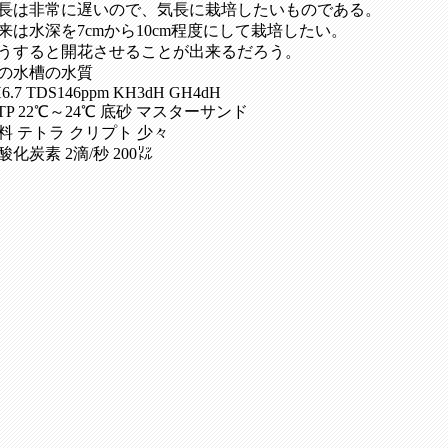
長は非常に遅いので、気長に栽培したいものである。
来は水深を7cmから10cm程度にして栽培したい。
うすると開花させることが出来るだろう。
の水槽の水質
6.7 TDS146ppm KH3dH GH4dH
TP 22℃～24℃ 底砂 マスターサンド
料 テトラ クリプト 少々
酸化炭素 2滴/秒 200㍑