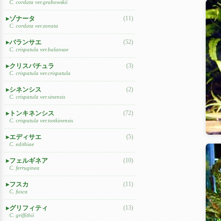
C. cordata ver.grabowskii
ゾナータ
(11)
C. cordata ver.zonata
バランサエ
(52)
C. crispatula ver.balansae
クリスパチュラ
(3)
C. crispatula ver.crispatula
シネンシス
(2)
C. crispatula ver.sinensis
トンキネンシス
(72)
C. crispatula ver.tonkinensis
エディサエ
(5)
C. edithiae
フェルギネア
(10)
C. ferruginea
フスカ
(11)
C. fusca
グリフィティ
(13)
C. griffithii