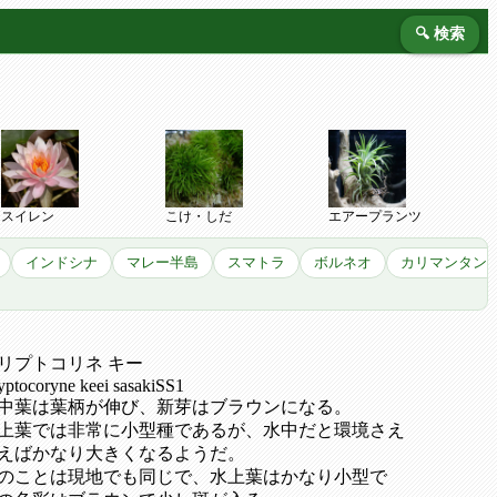
🔍 検索
スイレン
こけ・しだ
エアープランツ
インドシナ
マレー半島
スマトラ
ボルネオ
カリマンタン
リプトコリネ キー
yptocoryne keei sasakiSS1
中葉は葉柄が伸び、新芽はブラウンになる。
上葉では非常に小型種であるが、水中だと環境さえ
えばかなり大きくなるようだ。
のことは現地でも同じで、水上葉はかなり小型で