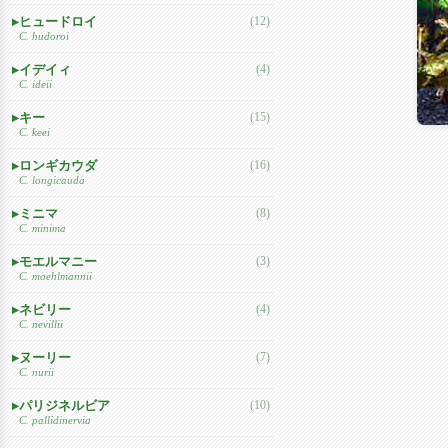
ヒュードロイ
(12)
C. hudoroi
イデイィ
(4)
C. ideii
キー
(15)
C. keei
ロンギカウダ
(16)
C. longicauda
ミニマ
(8)
C. minima
モエルマニー
(3)
C. moehlmannii
ネビリー
(4)
C. nevillii
ヌーリー
(7)
C. nurii
パリジネルビア
(10)
C. pallidinervia