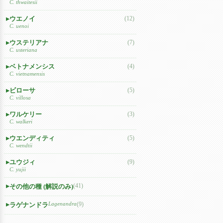
C. thwaitesii
ウエノイ
(12)
C. uenoi
ウステリアナ
(7)
C. usteriana
ベトナメンシス
(4)
C. vietnamensis
ビローサ
(5)
C. villosa
ワルケリー
(3)
C. walkeri
ウエンディティ
(5)
C. wendtii
ユウジィ
(9)
C. yujii
(41)
その他の種 (解説のみ)
Lagenandra
(9)
ラゲナンドラ