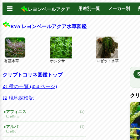
☰
用途別一覧
メーカー別
レヨンベールアクア
RVA レヨンベールアクア水草図鑑
有茎水草
ホシクサ
ロゼット水草
クリプトコリネ図鑑トップ
🌿 種の一覧 (454 ページ)
クリ
📖 現地探検記
アフィニス
(5)
C. affinis
アルバ
(1)
C. alba