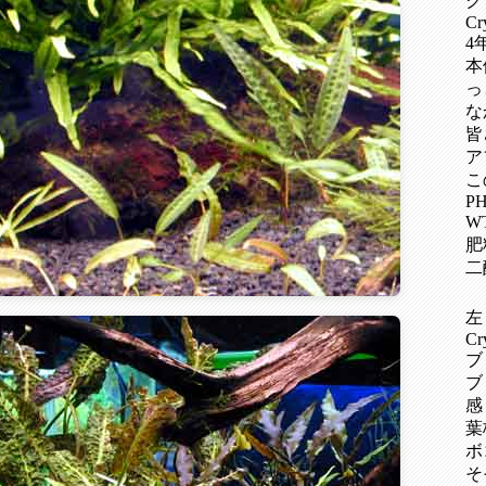
ク
Cr
4
本
っ
な
皆
ア
こ
PH
W
肥
二
左
Cr
ブ
ブ
感
葉
ボ
そ