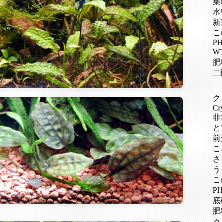
葉
水
新
こ
PH
W
肥
二
ク
Cr
非
と
前
こ
さ
う
こ
PH
底
肥