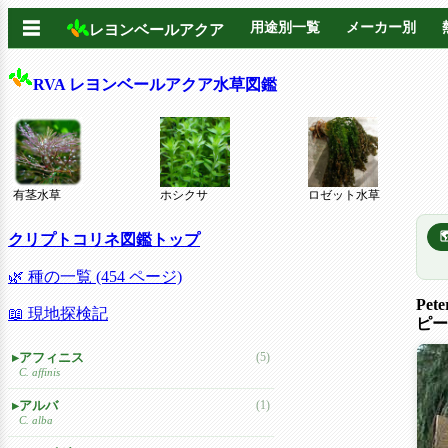
☰
用途別一覧
メーカー別
レヨンベールアクア
RVA レヨンベールアクア水草図鑑
有茎水草
ホシクサ
ロゼット水草
クリプトコリネ図鑑トップ
🌿 種の一覧 (454 ページ)
Pete
📖 現地探検記
ピー
アフィニス
(5)
C. affinis
アルバ
(1)
C. alba