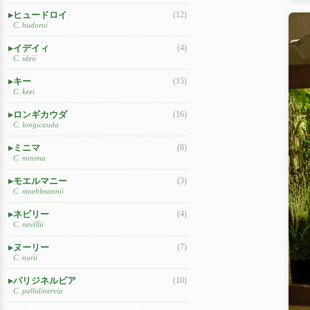
ヒュードロイ
(12)
C. hudoroi
イデイィ
(4)
C. ideii
キー
(15)
C. keei
ロンギカウダ
(16)
C. longicauda
ミニマ
(8)
C. minima
モエルマニー
(3)
C. moehlmannii
ネビリー
(4)
C. nevillii
ヌーリー
(7)
C. nurii
パリジネルビア
(10)
C. pallidinervia