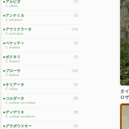
アルビダ
(7)
C. albida
アンナミカ
(2)
C. annamica
アウリクラータ
(14)
C. auriculata
ベケッティ
(3)
C. beckettii
ボクネリ
(2)
C. bogneri
ブローサ
(16)
C. bullosa
キリアータ
(2)
C. ciliata
タ
ロ
コルダータ
(8)
C. cordata ver.cordata
ディデリキ
(9)
C. cordata ver.diderici
グラボウスキー
(3)