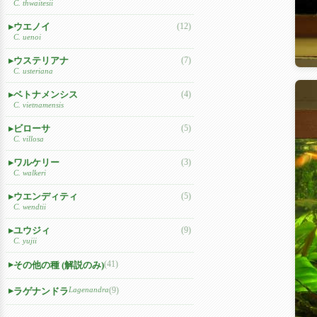
C. thwaitesii
ウエノイ
(12)
C. uenoi
ウステリアナ
(7)
C. usteriana
ベトナメンシス
(4)
C. vietnamensis
ビローサ
(5)
C. villosa
ワルケリー
(3)
C. walkeri
ウエンディティ
(5)
C. wendtii
ユウジィ
(9)
C. yujii
(41)
その他の種 (解説のみ)
Lagenandra
(9)
ラゲナンドラ