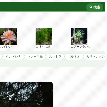
🔍 検索
スイレン
こけ・しだ
エアープランツ
インドシナ
マレー半島
スマトラ
ボルネオ
カリマンタン