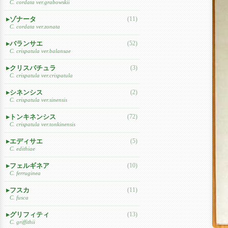
C. cordata ver.grabowskii
ゾナータ
(11)
C. cordata ver.zonata
バランサエ
(52)
C. crispatula ver.balansae
クリスパチュラ
(3)
C. crispatula ver.crispatula
シネンシス
(2)
C. crispatula ver.sinensis
トンキネンシス
(72)
C. crispatula ver.tonkinensis
エディサエ
(5)
C. edithiae
フェルギネア
(10)
C. ferruginea
フスカ
(11)
C. fusca
グリフィティ
(13)
C. griffithii