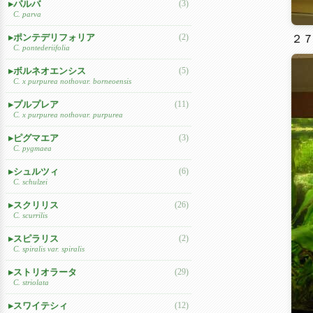
パルバ
(3)
C. parva
ポンテデリフォリア
(2)
２
C. pontederiifolia
ボルネオエンシス
(5)
C. x purpurea nothovar. borneoensis
プルプレア
(11)
C. x purpurea nothovar. purpurea
ピグマエア
(3)
C. pygmaea
シュルツィ
(6)
C. schulzei
スクリリス
(26)
C. scurrilis
スピラリス
(2)
C. spiralis var. spiralis
ストリオラータ
(29)
C. striolata
スワイテシィ
(12)