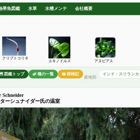
熱帯魚図鑑
水草
水槽メンテ
会社概要
クリプトコリネ
エキノドルス
アヌビアス
🗺️ 図鑑トップ
🌿 種の一覧
📖 探検記
インド・スリランカ
産地別:
r Schneider
ターシュナイダー氏の温室