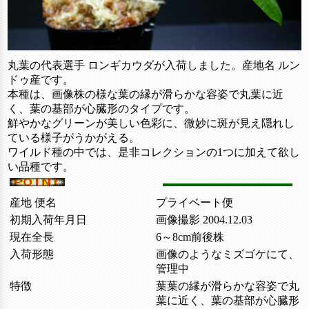
丸葉の代表選手 ロンギカウダが入荷しました。産地名 ルン
ドゥ産です。
本種は、画像株の様な葉の縁が滑らかな容姿で丸葉に近
く、葉の基部が心臓形のタイプです。
鮮やかなグリーンが美しい色彩に、微妙に斑が見え隠れし
ている様子がうかがえる。
ワイルド種の中では、是非コレクションの1つに加えて欲し
い品種です。
産地 便名
プライベート便
初期入荷年月日
画像撮影 2004.12.03
現在全長
6～8cm前後株
入荷形態
画像のようなミズゴケにて、
管理中
特徴
葉葉の縁が滑らかな容姿で丸
葉に近く、葉の基部が心臓形