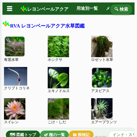
☰
用途別一覧
メーカー別
レヨンベールアクア
🔍 検索
RVA レヨンベールアクア水草図鑑
有茎水草
ホシクサ
ロゼット水草
クリプトコリネ
エキノドルス
アヌビアス
スイレン
こけ・しだ
エアープランツ
🗺️ 図鑑トップ
🌿 種の一覧
📖 探検記
インド・スリ