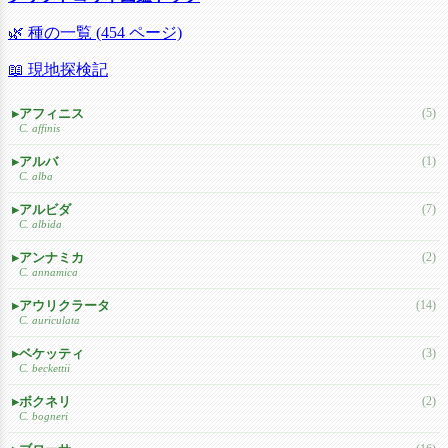
🌿 種の一覧 (454 ページ)
📖 現地探検記
アフィニス
(5)
C. affinis
アルバ
(1)
C. alba
アルビダ
(7)
C. albida
アンナミカ
(2)
C. annamica
アウリクラータ
(14)
C. auriculata
ベケッティ
(3)
C. beckettii
ボクネリ
(2)
C. bogneri