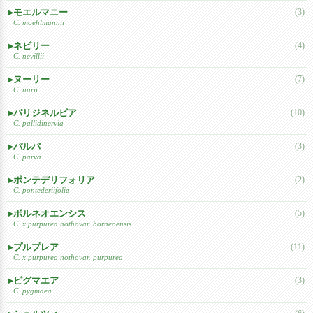
モエルマニー
(3)
C. moehlmannii
ネビリー
(4)
C. nevillii
ヌーリー
(7)
C. nurii
パリジネルビア
(10)
C. pallidinervia
パルバ
(3)
C. parva
ポンテデリフォリア
(2)
C. pontederiifolia
ボルネオエンシス
(5)
C. x purpurea nothovar. borneoensis
プルプレア
(11)
C. x purpurea nothovar. purpurea
ピグマエア
(3)
C. pygmaea