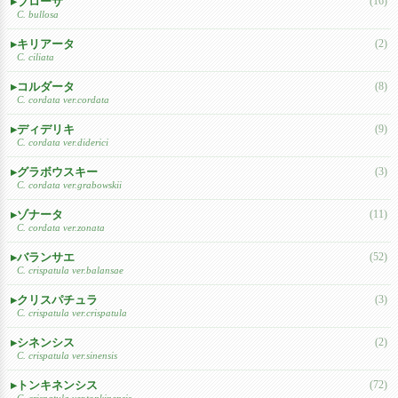
ブローサ
(16)
C. bullosa
キリアータ
(2)
C. ciliata
コルダータ
(8)
C. cordata ver.cordata
ディデリキ
(9)
C. cordata ver.diderici
グラボウスキー
(3)
C. cordata ver.grabowskii
ゾナータ
(11)
C. cordata ver.zonata
バランサエ
(52)
C. crispatula ver.balansae
クリスパチュラ
(3)
C. crispatula ver.crispatula
シネンシス
(2)
C. crispatula ver.sinensis
トンキネンシス
(72)
C. crispatula ver.tonkinensis