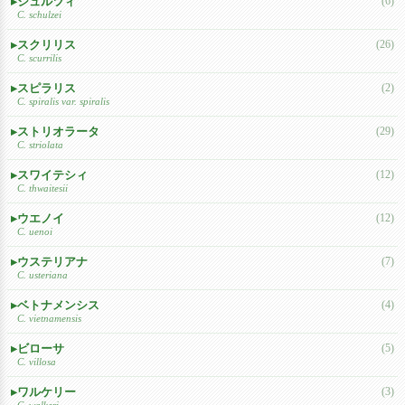
シュルツィ
(6)
C. schulzei
スクリリス
(26)
C. scurrilis
スピラリス
(2)
C. spiralis var. spiralis
ストリオラータ
(29)
C. striolata
スワイテシィ
(12)
C. thwaitesii
ウエノイ
(12)
C. uenoi
ウステリアナ
(7)
C. usteriana
ベトナメンシス
(4)
C. vietnamensis
ビローサ
(5)
C. villosa
ワルケリー
(3)
C. walkeri