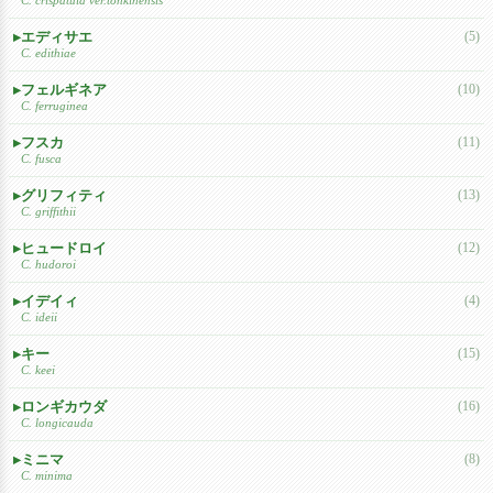
エディサエ
(5)
C. edithiae
フェルギネア
(10)
C. ferruginea
フスカ
(11)
C. fusca
グリフィティ
(13)
C. griffithii
ヒュードロイ
(12)
C. hudoroi
イデイィ
(4)
C. ideii
キー
(15)
C. keei
ロンギカウダ
(16)
C. longicauda
ミニマ
(8)
C. minima