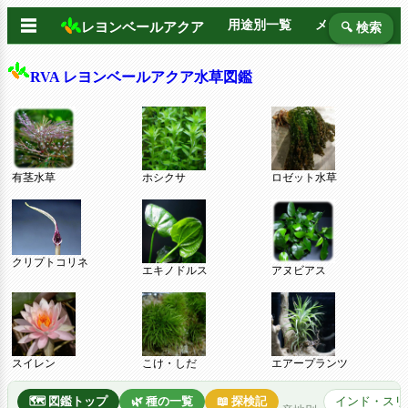
☰
用途別一覧
メーカー別
レヨンベールアクア
🔍 検索
RVA レヨンベールアクア水草図鑑
有茎水草
ホシクサ
ロゼット水草
クリプトコリネ
エキノドルス
アヌビアス
スイレン
こけ・しだ
エアープランツ
🗺️ 図鑑トップ
🌿 種の一覧
📖 探検記
インド・スリ