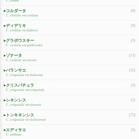
C. ciliata
コルダータ
(8)
C. cordata ver.cordata
ディデリキ
(9)
C. cordata ver.diderici
グラボウスキー
(3)
C. cordata ver.grabowskii
ゾナータ
(11)
C. cordata ver.zonata
バランサエ
(52)
C. crispatula ver.balansae
クリスパチュラ
(3)
C. crispatula ver.crispatula
シネンシス
(2)
C. crispatula ver.sinensis
トンキネンシス
(72)
C. crispatula ver.tonkinensis
エディサエ
(5)
C. edithiae