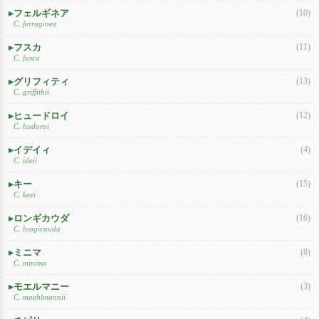
フェルギネア
(10)
C. ferruginea
フスカ
(11)
C. fusca
グリフィティ
(13)
C. griffithii
ヒュードロイ
(12)
C. hudoroi
イデイィ
(4)
C. ideii
キー
(15)
C. keei
ロンギカウダ
(16)
C. longicauda
ミニマ
(8)
C. minima
モエルマニー
(3)
C. moehlmannii