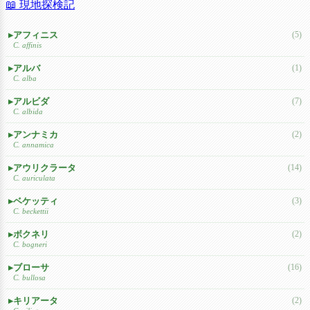
📖 現地探検記
アフィニス
(5)
C. affinis
アルバ
(1)
C. alba
アルビダ
(7)
C. albida
アンナミカ
(2)
C. annamica
アウリクラータ
(14)
C. auriculata
ベケッティ
(3)
C. beckettii
ボクネリ
(2)
C. bogneri
ブローサ
(16)
C. bullosa
キリアータ
(2)