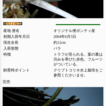
産地 便名
オリジナル便ボンティ産
初期入荷年月日
2004年6月5日
現在全長
約12cm
入荷形態
バラ
特徴
トラフが見られる。葉の裏は
渋みを帯びた赤色。フルーツ
がついている。
飼育時ポイント
クリプトコリネ水上栽培をご
参照くださいませ。
完売