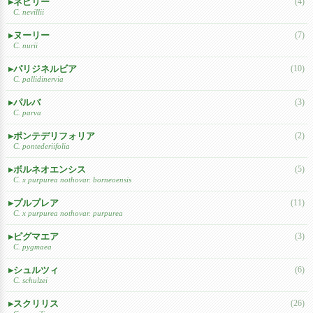
ネビリー
(4)
C. nevillii
ヌーリー
(7)
C. nurii
パリジネルビア
(10)
C. pallidinervia
パルバ
(3)
C. parva
ポンテデリフォリア
(2)
C. pontederiifolia
ボルネオエンシス
(5)
C. x purpurea nothovar. borneoensis
プルプレア
(11)
C. x purpurea nothovar. purpurea
ピグマエア
(3)
C. pygmaea
シュルツィ
(6)
C. schulzei
スクリリス
(26)