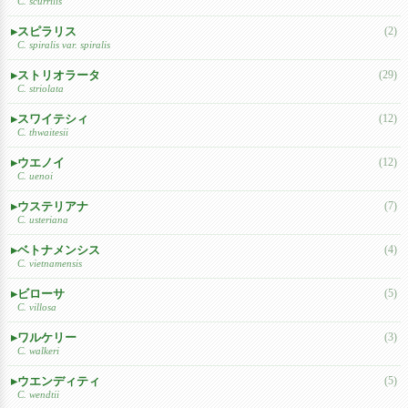
C. scurrilis
スピラリス
(2)
C. spiralis var. spiralis
ストリオラータ
(29)
C. striolata
スワイテシィ
(12)
C. thwaitesii
ウエノイ
(12)
C. uenoi
ウステリアナ
(7)
C. usteriana
ベトナメンシス
(4)
C. vietnamensis
ビローサ
(5)
C. villosa
ワルケリー
(3)
C. walkeri
ウエンディティ
(5)
C. wendtii