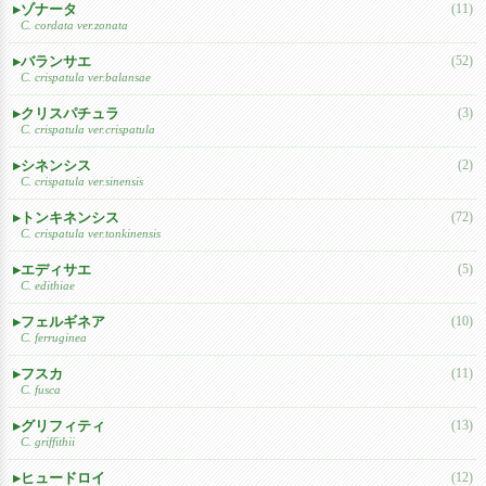
ゾナータ
(11)
C. cordata ver.zonata
バランサエ
(52)
C. crispatula ver.balansae
クリスパチュラ
(3)
C. crispatula ver.crispatula
シネンシス
(2)
C. crispatula ver.sinensis
トンキネンシス
(72)
C. crispatula ver.tonkinensis
エディサエ
(5)
C. edithiae
フェルギネア
(10)
C. ferruginea
フスカ
(11)
C. fusca
グリフィティ
(13)
C. griffithii
ヒュードロイ
(12)