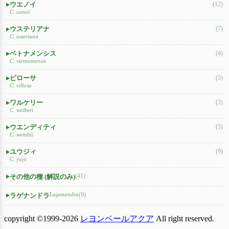
ウエノイ
(12)
C. uenoi
ウステリアナ
(7)
C. usteriana
ベトナメンシス
(4)
C. vietnamensis
ビローサ
(5)
C. villosa
ワルケリー
(3)
C. walkeri
ウエンディティ
(5)
C. wendtii
ユウジィ
(9)
C. yujii
(41)
その他の種 (解説のみ)
Lagenandra
(9)
ラゲナンドラ
copyright ©1999-2026
レヨンベールアクア
All right reserved.