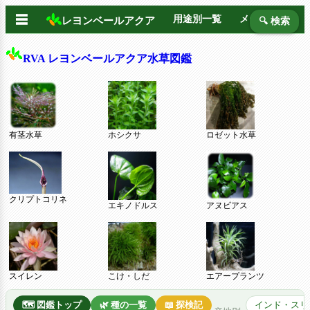
☰
用途別一覧
メーカー別
レヨンベールアクア
🔍 検索
RVA レヨンベールアクア水草図鑑
有茎水草
ホシクサ
ロゼット水草
クリプトコリネ
エキノドルス
アヌビアス
スイレン
こけ・しだ
エアープランツ
🗺️ 図鑑トップ
🌿 種の一覧
📖 探検記
インド・スリ