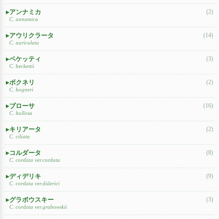
アンナミカ
(2)
C. annamica
アウリクラータ
(14)
C. auriculata
ベケッティ
(3)
C. beckettii
ボクネリ
(2)
C. bogneri
ブローサ
(16)
C. bullosa
キリアータ
(2)
C. ciliata
コルダータ
(8)
C. cordata ver.cordata
ディデリキ
(9)
C. cordata ver.diderici
グラボウスキー
(3)
C. cordata ver.grabowskii