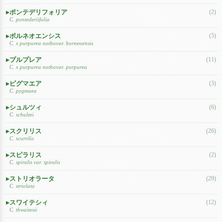
ポンテデリフォリア
(2)
C. pontederiifolia
ボルネオエンシス
(5)
C. x purpurea nothovar. borneoensis
プルプレア
(11)
C. x purpurea nothovar. purpurea
ピグマエア
(3)
C. pygmaea
シュルツィ
(6)
C. schulzei
スクリリス
(26)
C. scurrilis
スピラリス
(2)
C. spiralis var. spiralis
ストリオラータ
(29)
C. striolata
スワイテシィ
(12)
C. thwaitesii