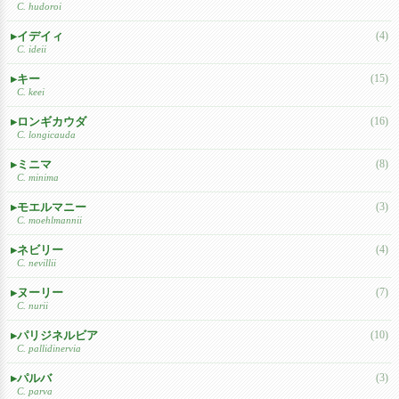
C. hudoroi
イデイィ
(4)
C. ideii
キー
(15)
C. keei
ロンギカウダ
(16)
C. longicauda
ミニマ
(8)
C. minima
モエルマニー
(3)
C. moehlmannii
ネビリー
(4)
C. nevillii
ヌーリー
(7)
C. nurii
パリジネルビア
(10)
C. pallidinervia
パルバ
(3)
C. parva