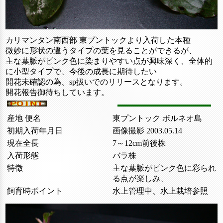
カリマンタン南西部 東プントックより入荷した本種
微妙に形状の違うタイプの葉を見ることができるが、
主な葉脈がピンク色に染まりやすい点が興味深く、全体的
に小型タイプで、今後の成長に期待したい
開花未確認の為、sp扱いでのリリースとなります。
開花報告御待ちしています。
産地 便名
東プントック ボルネオ島
初期入荷年月日
画像撮影 2003.05.14
現在全長
7～12cm前後株
入荷形態
バラ株
特徴
主な葉脈がピンク色に彩られ
る点が楽しみ、
飼育時ポイント
水上管理中、水上栽培参照