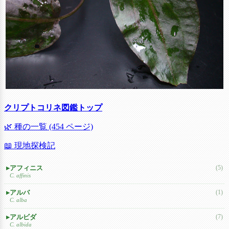
クリプトコリネ図鑑トップ
🌿 種の一覧 (454 ページ)
📖 現地探検記
アフィニス
(5)
C. affinis
アルバ
(1)
C. alba
アルビダ
(7)
C. albida