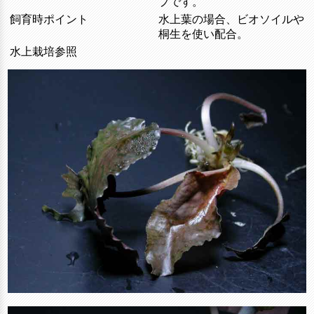
プです。
飼育時ポイント
水上葉の場合、ビオソイルや
桐生を使い配合。
水上栽培参照