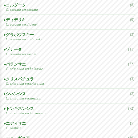
コルダータ
(8)
C. cordata ver.cordata
ディデリキ
(9)
C. cordata ver.diderici
グラボウスキー
(3)
C. cordata ver.grabowskii
ゾナータ
(11)
C. cordata ver.zonata
バランサエ
(52)
C. crispatula ver.balansae
クリスパチュラ
(3)
C. crispatula ver.crispatula
シネンシス
(2)
C. crispatula ver.sinensis
トンキネンシス
(72)
C. crispatula ver.tonkinensis
エディサエ
(5)
C. edithiae
(10)