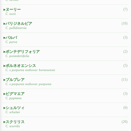
ヌーリー
(7)
C. nurii
パリジネルビア
(10)
C. pallidinervia
パルバ
(3)
C. parva
ポンテデリフォリア
(2)
C. pontederiifolia
ボルネオエンシス
(5)
C. x purpurea nothovar. borneoensis
プルプレア
(11)
C. x purpurea nothovar. purpurea
ピグマエア
(3)
C. pygmaea
シュルツィ
(6)
C. schulzei
スクリリス
(26)
C. scurrilis