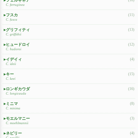
フェルギネア
C. ferruginea
フスカ
(11)
C. fusca
グリフィティ
(13)
C. griffithii
ヒュードロイ
(12)
C. hudoroi
イデイィ
(4)
C. ideii
キー
(15)
C. keei
ロンギカウダ
(16)
C. longicauda
ミニマ
(8)
C. minima
モエルマニー
(3)
C. moehlmannii
ネビリー
(4)
C. nevillii