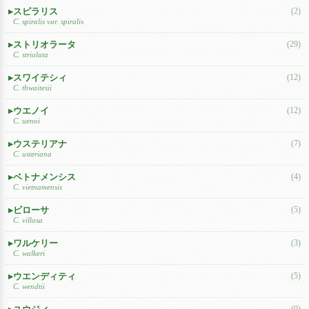
スピラリス
(2)
C. spiralis var. spiralis
ストリオラータ
(29)
C. striolata
スワイテシィ
(12)
C. thwaitesii
ウエノイ
(12)
C. uenoi
ウステリアナ
(7)
C. usteriana
ベトナメンシス
(4)
C. vietnamensis
ビローサ
(5)
C. villosa
ワルケリー
(3)
C. walkeri
ウエンディティ
(5)
C. wendtii
(9)