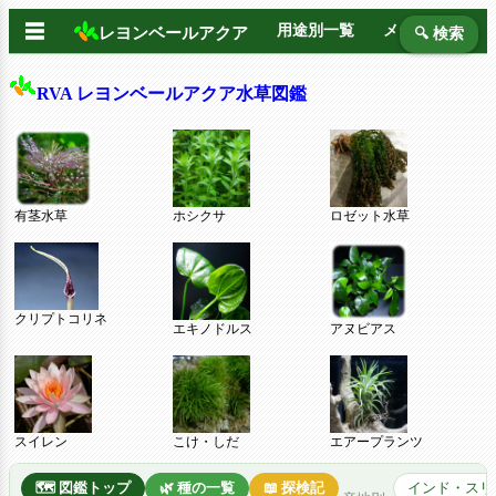
☰
用途別一覧
メーカー別
レヨンベールアクア
🔍 検索
RVA レヨンベールアクア水草図鑑
有茎水草
ホシクサ
ロゼット水草
クリプトコリネ
エキノドルス
アヌビアス
スイレン
こけ・しだ
エアープランツ
🗺️ 図鑑トップ
🌿 種の一覧
📖 探検記
インド・スリ