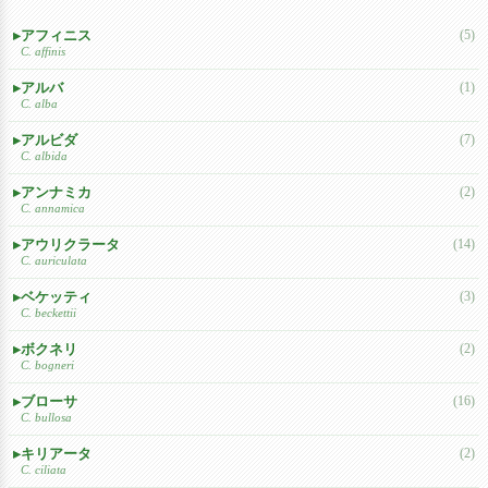
アフィニス
(5)
C. affinis
アルバ
(1)
C. alba
アルビダ
(7)
C. albida
アンナミカ
(2)
C. annamica
アウリクラータ
(14)
C. auriculata
ベケッティ
(3)
C. beckettii
ボクネリ
(2)
C. bogneri
ブローサ
(16)
C. bullosa
キリアータ
(2)
C. ciliata