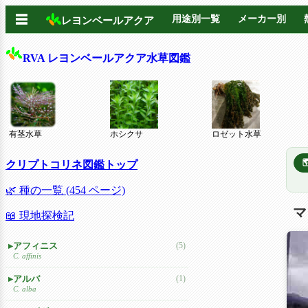
☰
用途別一覧
メーカー別
レヨンベールアクア
RVA レヨンベールアクア水草図鑑
有茎水草
ホシクサ
ロゼット水草
クリプトコリネ図鑑トップ
🌿 種の一覧 (454 ページ)
マ
📖 現地探検記
アフィニス
(5)
C. affinis
アルバ
(1)
C. alba