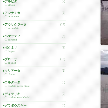
アルビダ
(7)
C. albida
アンナミカ
(2)
C. annamica
アウリクラータ
(14)
C. auriculata
ベケッティ
(3)
C. beckettii
ボクネリ
(2)
C. bogneri
ブローサ
(16)
C. bullosa
キリアータ
(2)
C. ciliata
コルダータ
(8)
C. cordata ver.cordata
ディデリキ
(9)
C. cordata ver.diderici
グラボウスキー
(3)