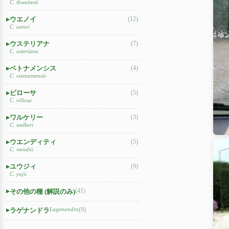
C. thwaitesii
ウエノイ
(12)
C. uenoi
ウステリアナ
(7)
C. usteriana
ベトナメンシス
(4)
C. vietnamensis
ビローサ
(5)
C. villosa
ワルケリー
(3)
C. walkeri
ウエンディティ
(5)
C. wendtii
ユウジィ
(9)
C. yujii
(41)
その他の種 (解説のみ)
Lagenandra
(9)
ラゲナンドラ