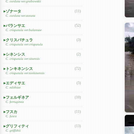
C. cordata ver.grabowskii
ゾナータ
(11)
C. cordata ver.zonata
バランサエ
(52)
C. crispatula ver.balansae
クリスパチュラ
(3)
C. crispatula ver.crispatula
シネンシス
(2)
C. crispatula ver.sinensis
トンキネンシス
(72)
C. crispatula ver.tonkinensis
エディサエ
(5)
C. edithiae
フェルギネア
(10)
C. ferruginea
フスカ
(11)
C. fusca
グリフィティ
(13)
C. griffithii