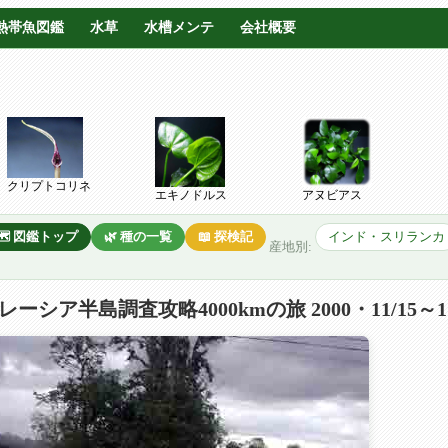
熱帯魚図鑑
水草
水槽メンテ
会社概要
クリプトコリネ
エキノドルス
アヌビアス
🗺️ 図鑑トップ
🌿 種の一覧
📖 探検記
インド・スリランカ
産地別:
レーシア半島調査攻略4000kmの旅 2000・11/15～11