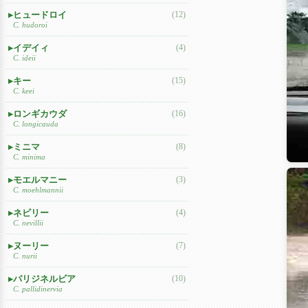
ヒュードロイ
(12)
C. hudoroi
イデイィ
(4)
C. ideii
キー
(15)
C. keei
ロンギカウダ
(16)
C. longicauda
ミニマ
(8)
C. minima
モエルマニー
(3)
C. moehlmannii
ネビリー
(4)
C. nevillii
ヌーリー
(7)
C. nurii
パリジネルビア
(10)
C. pallidinervia