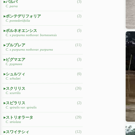
パルバ
(3)
C. parva
ポンテデリフォリア
(2)
C. pontederiifolia
ボルネオエンシス
(5)
C. x purpurea nothovar. borneoensis
プルプレア
(11)
C. x purpurea nothovar. purpurea
ピグマエア
(3)
C. pygmaea
シュルツィ
(6)
C. schulzei
スクリリス
(26)
C. scurrilis
スピラリス
(2)
C. spiralis var. spiralis
ストリオラータ
(29)
C. striolata
スワイテシィ
(12)