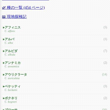
🌿 種の一覧 (454 ページ)
📖 現地探検記
アフィニス
(5)
C. affinis
アルバ
(1)
C. alba
アルビダ
(7)
C. albida
アンナミカ
(2)
C. annamica
アウリクラータ
(14)
C. auriculata
ベケッティ
(3)
C. beckettii
ボクネリ
(2)
C. bogneri
ブローサ
(16)