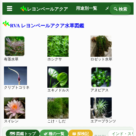
☰
用途別一覧
メーカー別
レヨンベールアクア
🔍 検索
RVA レヨンベールアクア水草図鑑
有茎水草
ホシクサ
ロゼット水草
クリプトコリネ
エキノドルス
アヌビアス
スイレン
こけ・しだ
エアープランツ
🗺️ 図鑑トップ
🌿 種の一覧
📖 探検記
インド・スリ