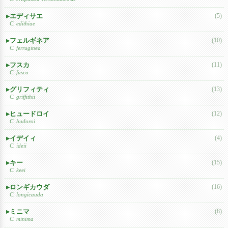
エディサエ
(5)
C. edithiae
フェルギネア
(10)
C. ferruginea
フスカ
(11)
C. fusca
グリフィティ
(13)
C. griffithii
ヒュードロイ
(12)
C. hudoroi
イデイィ
(4)
C. ideii
キー
(15)
C. keei
ロンギカウダ
(16)
C. longicauda
ミニマ
(8)
C. minima