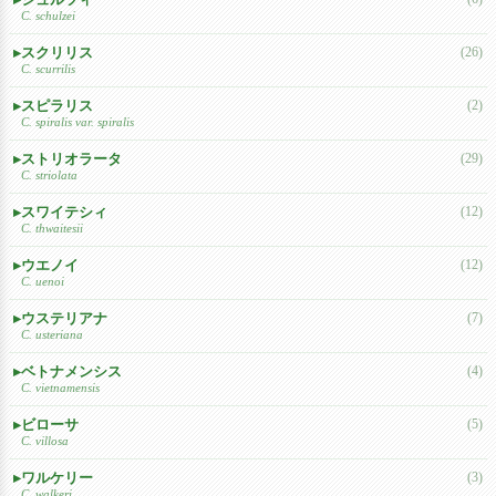
C. schulzei
スクリリス
(26)
C. scurrilis
スピラリス
(2)
C. spiralis var. spiralis
ストリオラータ
(29)
C. striolata
スワイテシィ
(12)
C. thwaitesii
ウエノイ
(12)
C. uenoi
ウステリアナ
(7)
C. usteriana
ベトナメンシス
(4)
C. vietnamensis
ビローサ
(5)
C. villosa
ワルケリー
(3)
C. walkeri