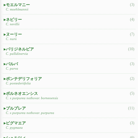
モエルマニー
(3)
C. moehlmannii
ネビリー
(4)
C. nevillii
ヌーリー
(7)
C. nurii
パリジネルビア
(10)
C. pallidinervia
パルバ
(3)
C. parva
ポンテデリフォリア
(2)
C. pontederiifolia
ボルネオエンシス
(5)
C. x purpurea nothovar. borneoensis
プルプレア
(11)
C. x purpurea nothovar. purpurea
ピグマエア
(3)
C. pygmaea
シュルツィ
(6)