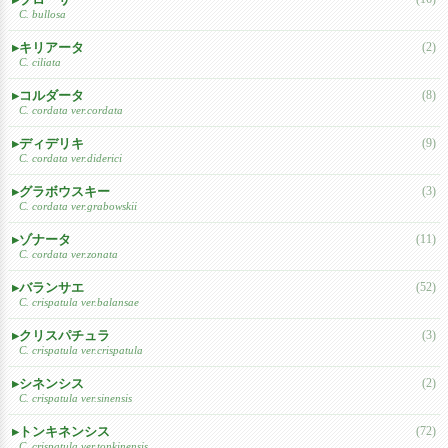
C. bullosa
キリアータ
(2)
C. ciliata
コルダータ
(8)
C. cordata ver.cordata
ディデリキ
(9)
C. cordata ver.diderici
グラボウスキー
(3)
C. cordata ver.grabowskii
ゾナータ
(11)
C. cordata ver.zonata
バランサエ
(52)
C. crispatula ver.balansae
クリスパチュラ
(3)
C. crispatula ver.crispatula
シネンシス
(2)
C. crispatula ver.sinensis
トンキネンシス
(72)
C. crispatula ver.tonkinensis