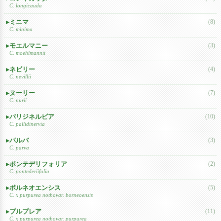
C. longicauda
ミニマ
(8)
C. minima
モエルマニー
(3)
C. moehlmannii
ネビリー
(4)
C. nevillii
ヌーリー
(7)
C. nurii
パリジネルビア
(10)
C. pallidinervia
パルバ
(3)
C. parva
ポンテデリフォリア
(2)
C. pontederiifolia
ボルネオエンシス
(5)
C. x purpurea nothovar. borneoensis
プルプレア
(11)
C. x purpurea nothovar. purpurea