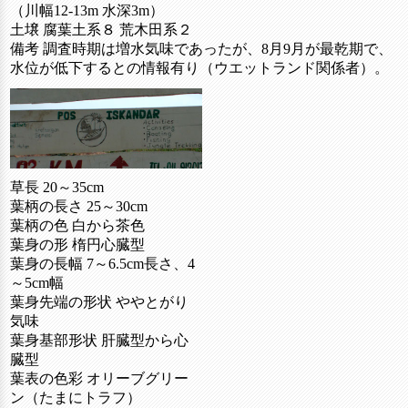
（川幅12‐13m 水深3m）
土壌 腐葉土系８ 荒木田系２
備考 調査時期は増水気味であったが、8月9月が最乾期で、
水位が低下するとの情報有り（ウエットランド関係者）。
草長 20～35cm
葉柄の長さ 25～30cm
葉柄の色 白から茶色
葉身の形 楕円心臓型
葉身の長幅 7～6.5cm長さ、4
～5cm幅
葉身先端の形状 ややとがり
気味
葉身基部形状 肝臓型から心
臓型
葉表の色彩 オリーブグリー
ン（たまにトラフ）