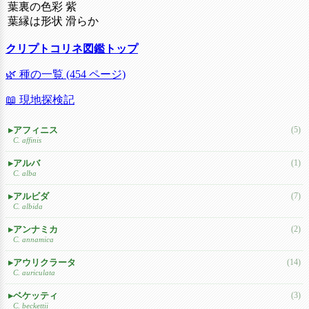
葉裏の色彩 紫
葉縁は形状 滑らか
クリプトコリネ図鑑トップ
🌿 種の一覧 (454 ページ)
📖 現地探検記
アフィニス
(5)
C. affinis
アルバ
(1)
C. alba
アルビダ
(7)
C. albida
アンナミカ
(2)
C. annamica
アウリクラータ
(14)
C. auriculata
ベケッティ
(3)
C. beckettii