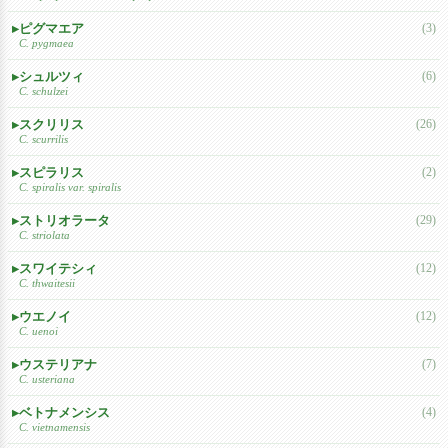
ピグマエア
(3)
C. pygmaea
シュルツィ
(6)
C. schulzei
スクリリス
(26)
C. scurrilis
スピラリス
(2)
C. spiralis var. spiralis
ストリオラータ
(29)
C. striolata
スワイテシィ
(12)
C. thwaitesii
ウエノイ
(12)
C. uenoi
ウステリアナ
(7)
C. usteriana
ベトナメンシス
(4)
C. vietnamensis