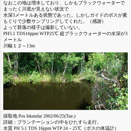
なおこの地は増水しており、しかもブラックウォーターで
まったく川底が見えない状況で
水深3メートルある状態であった。しかしガイドのボスが素
もぐりで少数サンプリングしてくれた。（感謝）
よって群落の様子は撮影していない。
PH5.1 TDS16ppm WTP25℃ 超ブラックウォーターの水深が3
メートル
川幅１２～13m
採取地 Pos Iskandar 2002/06/25(Tue.)
詳細：プランテーションの中をひたすら走行。
水質 PH 5.1 TDS 16ppm WTP 24－25℃（ボスの体温計）