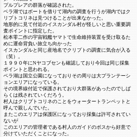
プルプレアの群落が確認された。
ベラ湖ではボートを借りて湖内の調査を行うが湖内ではク
リプトコリネは見つけることが出来なかった。
地形的に見て付近のイスカンダル村が怪しいと思い重要調
査ポイントに指定した。
松本零二作の宇宙戦艦ヤマトで生命維持装置を受け取るた
めに運命背負い旅立ち向かった
イスカンダルと同じ産地名でクリプトの調査に気合が入る
（笑）。
１９９０年にNヤコブセンも確認しており今回は同じ採集
ポイントと思われる。
ベラ湖は国立公園になっておりその周りは大プランテーシ
ョンエリアになっている。
その境界線付近で保護されており大群落があったのでしば
らくは残されていくだろう。
村人はクリプトコリネのことをウォータートランペットと
呼んで親しんでいた。
またこのエリアは保護区になっており採集は許可されてい
ないが
このエリアの管理者である村人のガイドのボスから好意で
分けていただくことになった。