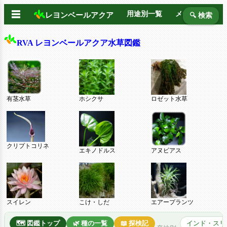
☰
用途別一覧
メーカー別
レヨンベールアクア
🔍 検索
RVA レヨンベールアクア水草図鑑
有茎水草
ホシクサ
ロゼット水草
クリプトコリネ
エキノドルス
アヌビアス
スイレン
こけ・しだ
エアープランツ
🗺️ 図鑑トップ
🌿 種の一覧
📖 探検記
インド・スリ