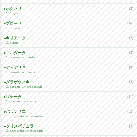
ボクネリ
(2)
C. bogneri
ブローサ
(16)
C. bullosa
キリアータ
(2)
C. ciliata
コルダータ
(8)
C. cordata ver.cordata
ディデリキ
(9)
C. cordata ver.diderici
グラボウスキー
(3)
C. cordata ver.grabowskii
ゾナータ
(11)
C. cordata ver.zonata
バランサエ
(52)
C. crispatula ver.balansae
クリスパチュラ
(3)
C. crispatula ver.crispatula