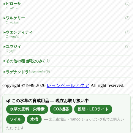
ビローサ
(5)
C. villosa
ワルケリー
(3)
C. walkeri
ウエンディティ
(5)
C. wendtii
ユウジィ
(9)
C. yujii
(41)
その他の種 (解説のみ)
Lagenandra
(9)
ラゲナンドラ
copyright ©1999-2026
レヨンベールアクア
All right reserved.
🌿 この水草の育成用品 — 現在お取り扱い中
水草の肥料・栄養素
CO2機器
照明・LEDライト
ソイル
水槽
— 楽天市場店・Yahoo!ショッピング店でご購入い
ただけます