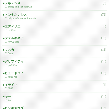
シネンシス
(2)
C. crispatula ver.sinensis
トンキネンシス
(72)
C. crispatula ver.tonkinensis
エディサエ
(5)
C. edithiae
フェルギネア
(10)
C. ferruginea
フスカ
(11)
C. fusca
グリフィティ
(13)
C. griffithii
ヒュードロイ
(12)
C. hudoroi
イデイィ
(4)
C. ideii
キー
(15)
C. keei
ロンギカウダ
(16)