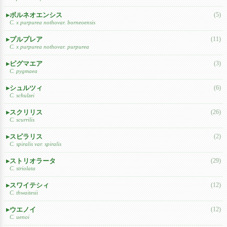
ボルネオエンシス
(5)
C. x purpurea nothovar. borneoensis
プルプレア
(11)
C. x purpurea nothovar. purpurea
ピグマエア
(3)
C. pygmaea
シュルツィ
(6)
C. schulzei
スクリリス
(26)
C. scurrilis
スピラリス
(2)
C. spiralis var. spiralis
ストリオラータ
(29)
C. striolata
スワイテシィ
(12)
C. thwaitesii
ウエノイ
(12)
C. uenoi