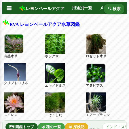
☰
用途別一覧
メーカー別
レヨンベールアクア
🔍 検索
RVA レヨンベールアクア水草図鑑
有茎水草
ホシクサ
ロゼット水草
クリプトコリネ
エキノドルス
アヌビアス
スイレン
こけ・しだ
エアープランツ
🗺️ 図鑑トップ
🌿 種の一覧
📖 探検記
インド・スリ