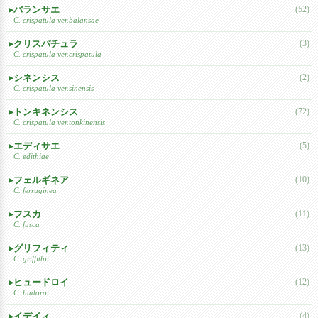
バランサエ
(52)
C. crispatula ver.balansae
クリスパチュラ
(3)
C. crispatula ver.crispatula
シネンシス
(2)
C. crispatula ver.sinensis
トンキネンシス
(72)
C. crispatula ver.tonkinensis
エディサエ
(5)
C. edithiae
フェルギネア
(10)
C. ferruginea
フスカ
(11)
C. fusca
グリフィティ
(13)
C. griffithii
ヒュードロイ
(12)
C. hudoroi
イデイィ
(4)