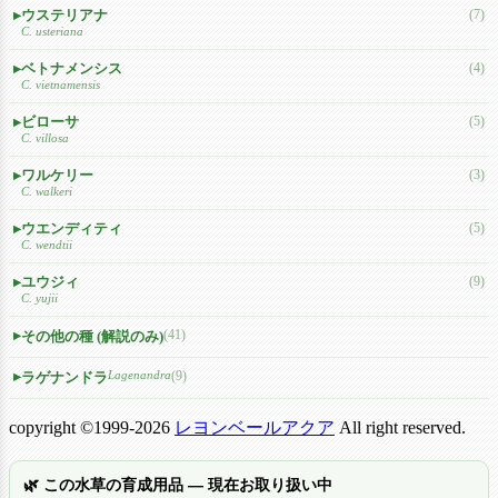
ウステリアナ
(7)
C. usteriana
ベトナメンシス
(4)
C. vietnamensis
ビローサ
(5)
C. villosa
ワルケリー
(3)
C. walkeri
ウエンディティ
(5)
C. wendtii
ユウジィ
(9)
C. yujii
(41)
その他の種 (解説のみ)
Lagenandra
(9)
ラゲナンドラ
copyright ©1999-2026
レヨンベールアクア
All right reserved.
🌿 この水草の育成用品 — 現在お取り扱い中