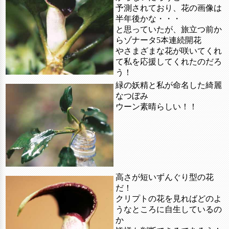
予測されており、花の画像は
半年後かな・・・
と思っていたが、旅立つ前か
らゾナータ5本連続開花
やさまざまな花が咲いてくれ
て私を応援してくれたのだろ
う！
緑の妖精と私が命名した綺麗
なつぼみ
ウーン素晴らしい！！
高さが短いずんぐり型の花
だ！
クリプトの花を見ればどのよ
うなところに自生しているの
か