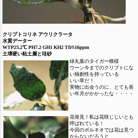
クリプトコリネ アウリクラータ
水質データー
WTP25.2℃ PH7.2 GH1 KH2 TDS16ppm
土壌硬い粘土層と珪砂
緑丸葉のタイガー模様
ウーン今までのクリプトにな
い独創性を持っている
いい草だ！
実物に出会うのに、とても長
い年月がかかったな・・・・
花発見！私は花咲じじいとも
呼ばれている！
今回のボルネオでは花は見つ
からないだろうと