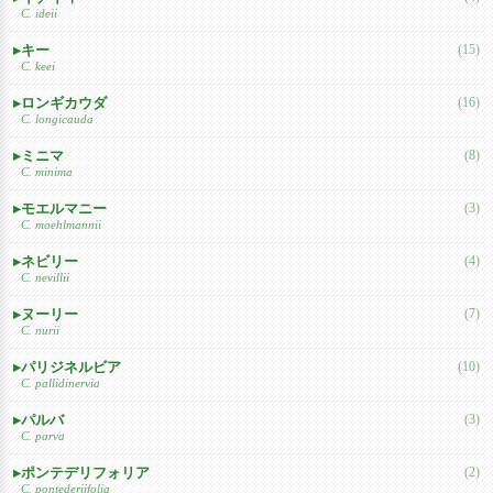
C. ideii
キー
(15)
C. keei
ロンギカウダ
(16)
C. longicauda
ミニマ
(8)
C. minima
モエルマニー
(3)
C. moehlmannii
ネビリー
(4)
C. nevillii
ヌーリー
(7)
C. nurii
パリジネルビア
(10)
C. pallidinervia
パルバ
(3)
C. parva
ポンテデリフォリア
(2)
C. pontederiifolia