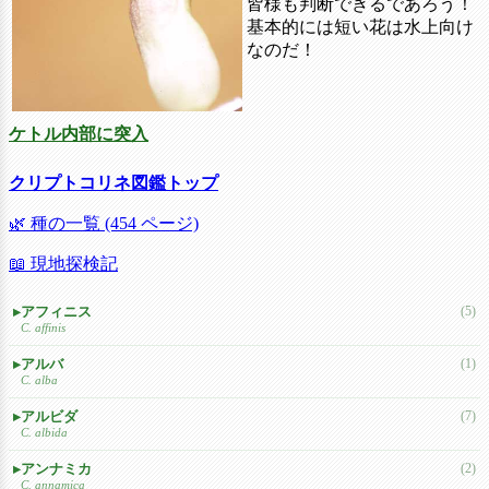
皆様も判断できるであろう！
基本的には短い花は水上向け
なのだ！
ケトル内部に突入
クリプトコリネ図鑑トップ
🌿 種の一覧 (454 ページ)
📖 現地探検記
アフィニス
(5)
C. affinis
アルバ
(1)
C. alba
アルビダ
(7)
C. albida
アンナミカ
(2)
C. annamica