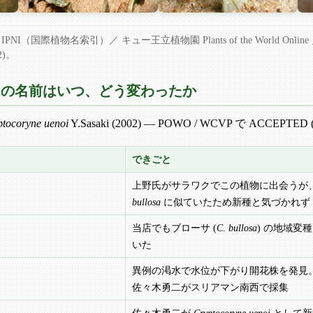
I（国際植物名索引）／ キュー王立植物園 Plants of the World Online 
02)。
— この名前はいつ、どう変わったか
tocoryne uenoi
Y.Sasaki (2002) — POWO / WCVP で 
できごと
上野氏がサラワクでこの植物に出会うが
bullosa
に似ていたため新種と気づかれず
当店でもブローサ (
C. bullosa
) の地域変
いた
異例の渇水で水位が下がり開花株を発見
佐々木勇二がスリアマン南西で採集