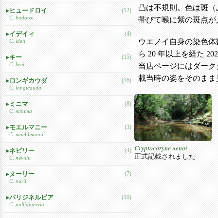
凸は不規則。色は斑（
ヒュードロイ
(12)
C. hudoroi
帯びて喉に紫の斑点が入
イデイィ
(4)
ウエノイ自身の染色体
C. ideii
ら 20 年以上を経た 
キー
(15)
C. keei
当店ページにはダーク
載当時の姿をそのまま
ロンギカウダ
(16)
C. longicauda
ミニマ
(8)
C. minima
モエルマニー
(3)
C. moehlmannii
Cryptocoryne uenoi
ネビリー
(4)
正式記載されました
C. nevillii
ヌーリー
(7)
C. nurii
パリジネルビア
(10)
C. pallidinervia