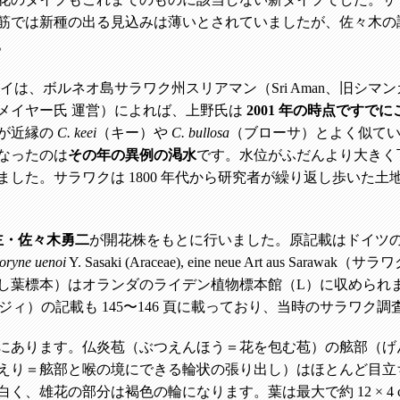
筋では新種の出る見込みは薄いとされていましたが、佐々木の調査
。
イは、ボルネオ島サラワク州スリアマン（Sri Aman、旧シマ
.D. バスメイヤー氏 運営）によれば、上野氏は
2001 年の時点ですで
が近縁の
C. keei
（キー）や
C. bullosa
（ブローサ）とよく似て
なったのは
その年の異例の渇水
です。水位がふだんより大きく
ました。サラワクは 1800 年代から研究者が繰り返し歩いた
店主・佐々木勇二
が開花株をもとに行いました。原記載はドイツ
oryne uenoi
Y. Sasaki (Araceae), eine neue Art a
し葉標本）はオランダのライデン植物標本館（L）に収められ
ジィ）の記載も 145〜146 頁に載っており、当時のサラワ
にあります。仏炎苞（ぶつえんほう＝花を包む苞）の舷部（げ
えり＝舷部と喉の境にできる輪状の張り出し）はほとんど目立
く、雄花の部分は褐色の輪になります。葉は最大で約 12 × 