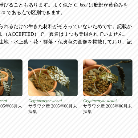
帯びることもあります。よく似た
C. keei
は舷部が黄色みを
20 である点で区別できます。
られるだけの生きた材料がそろっていないためです。記載か
たまま（ACCEPTED）で、異名は 1 つも登録されていません。
生地・水上葉・花・群落・仏炎苞の画像を掲載しており、記
enoi
Cryptocoryne uenoi
Cryptocoryne uenoi
05年06月末
サラワク産 2005年06月末
サラワク産 2005年06月末
採集
採集