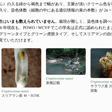
ふ）の入る緑から褐色まで幅があり、主脈が淡いクリーム色を
り、染色体数（細胞の中にある遺伝情報の束の本数）が 2n = 
数は
いまも数えられていません
。栽培が難しく、染色体を調べ
2026 年現在も、POWO / WCVP でこの学名は正式に認められ
グリーンタイプとグリーン虎斑タイプ、そしてスリアマンの自
見ていただけます。
Cryptocoryne uenoi
Cryptocoryne u
新種記載
サラワク産 20
採集
Cryptocoryne uenoi
スリアマン産 Ｍ－SUSK