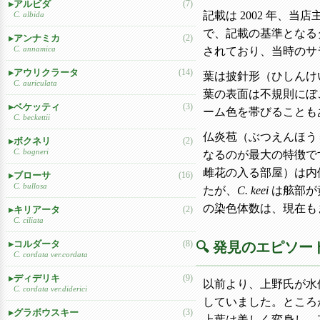
アルビダ
(7)
記載は 2002 年、
C. albida
で、記載の基準となる
アンナミカ
(2)
C. annamica
されており、当時のサ
アウリクラータ
(14)
葉は披針形（ひしんけい
C. auriculata
葉の表面は不規則にぼ
ベケッティ
(3)
ーム色を帯びることも
C. beckettii
仏炎苞（ぶつえんほう
ボクネリ
(2)
C. bogneri
なるのが最大の特徴で
雌花の入る部屋）は内
ブローサ
(16)
C. bullosa
たが、
C. keei
は舷部が
の染色体数は、現在も
キリアータ
(2)
C. ciliata
コルダータ
(8)
🔍 発見のエピソー
C. cordata ver.cordata
ディデリキ
(9)
以前より、上野氏が水
C. cordata ver.diderici
していました。ところ
グラボウスキー
(3)
上葉は美しく変身し、