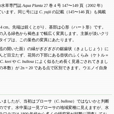
の水草専門誌
Aqua Planta
27 巻 4 号 147〜149 頁（2002 年）
ています。同じ号には
C. yujii
の記載（145〜146 頁）も掲載
 4 cm。先端は鋭くとがり、基部は心形（ハート形）です。
の入る緑色から褐色まで幅広く変異します。主脈が淡いクリ
タイプは、この葉色の変異にあたります。
仏炎苞の開いた面）の縁がぎざぎざの鋸歯状（きょしじょう）に
んど目立たず、花筒の下部にある壺状のふくらみ（ケトル＝
C. keei
や
C. bullosa
によく似るため長く見過ごされてきまし
）が 2n = 20 である点で区別できます。ウエノイ自身
いましたが、当初はブローサ（
C. bullosa
）ではないかと判断
のです。水中葉は一見ブローサの地域変種に見えますが、水
クでは 1800 年代から多くの研究家が頻繁に調査してお