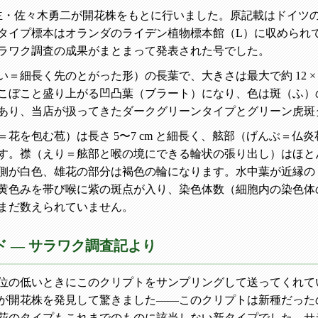
当店主・佐々木勇二が開花株をもとに行いました。原記載はドイツ
タイプ標本はオランダのライデン植物標本館（L）に収められ
ラワク調査の成果がまとまって発表された号でした。
＝細長く先のとがった形）の長葉で、大きさは最大で約 12 ×
こぼこと盛り上がる凹凸葉（ブラート）になり、色は斑（ふ）
あり、当店が扱ってきたダークグリーンタイプとグリーン虎斑
＝花を包む苞）は長さ 5〜7 cm と細長く、舷部（げんぶ＝
す。襟（えり＝舷部と喉の境にできる輪状の張り出し）はほと
側が白色、雄花の部分は褐色の輪になります。水中葉が近縁の
黄色みを帯び喉に紫の斑点が入り、染色体数（細胞内の染色体の本数
まだ数えられていません。
ド — サラワク調査記より
位の低いときにこのクリプトをサンプリングして送ってくれて
が開花株を発見して驚きました——このクリプトは新種だった
花のタイプもこれまでのものに該当しない新タイプでした。サラワ