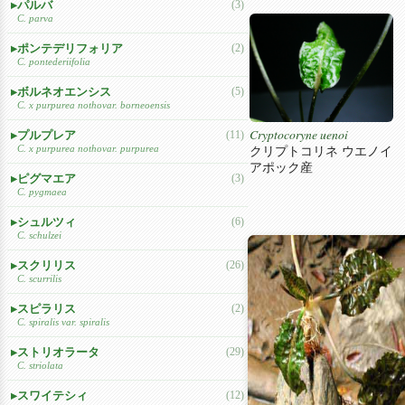
パルバ
(3)
C. parva
ポンテデリフォリア
(2)
C. pontederiifolia
ボルネオエンシス
(5)
C. x purpurea nothovar. borneoensis
Cryptocoryne uenoi
プルプレア
(11)
C. x purpurea nothovar. purpurea
クリプトコリネ ウエノイ
アポック産
ピグマエア
(3)
C. pygmaea
シュルツィ
(6)
C. schulzei
スクリリス
(26)
C. scurrilis
スピラリス
(2)
C. spiralis var. spiralis
ストリオラータ
(29)
C. striolata
スワイテシィ
(12)