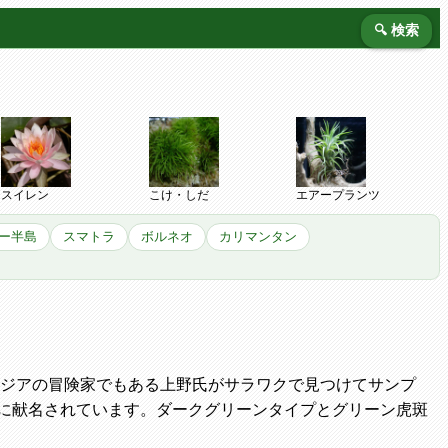
🔍 検索
スイレン
こけ・しだ
エアープランツ
ー半島
スマトラ
ボルネオ
カリマンタン
アジアの冒険家でもある上野氏がサラワクで見つけてサンプ
に献名されています。ダークグリーンタイプとグリーン虎斑