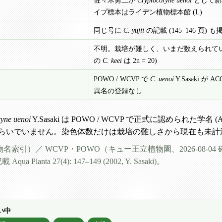
佐々木勇二が
Cryptocoryne uenoi
として新
イプ標本はライデン植物標本館 (L)
同じ号に
C. yujii
の記載 (145–146 頁) も
不明。栽培が難しく、いまだ数えられてい
の
C. keei
は 2n = 20)
POWO / WCVP で
C. uenoi
Y.Sasaki が A
異名の登録なし
yne uenoi
Y.Sasaki は POWO / WCVP で正式に認められた学名
らいでいません。染色体数だけは栽培の難しさから現在も未計
索引）／ WCVP・POWO（キュー王立植物園、2026-08-04 確認）／ The 
Planta 27(4): 147–149 (2002, Y. Sasaki)。
い中