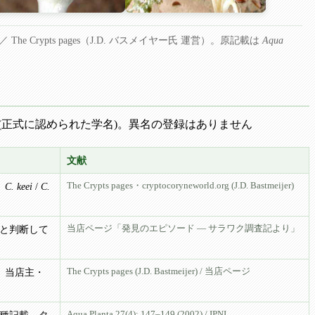
／ The Crypts pages（J.D. バスメイヤー氏 運営）。原記載は
Aqua
ACCEPTED (正式に認められた学名)。異名の登録はありません
文献
The Crypts pages・cryptocoryneworld.org (J.D. Bastmeijer)
、
C. keei
/
C.
当店ページ「発見のエピソード — サラワク調査記より」
種と判断して
The Crypts pages (J.D. Bastmeijer) / 当店ページ
。当店主・
Aqua Planta 27(4): 147–149 (2002) / IPNI