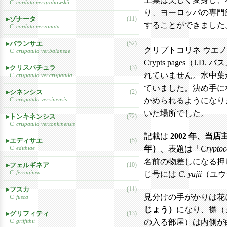
C. cordata ver.grabowskii
り、ヨーロッパの専門
ゾナータ
(11)
することができました
C. cordata ver.zonata
バランサエ
(52)
クリプトコリネ ウエノ
C. crispatula ver.balansae
Crypts pages（J
クリスパチュラ
(3)
れていません。水中葉
C. crispatula ver.crispatula
ていました。決め手に
シネンシス
(2)
かめられるようになり
C. crispatula ver.sinensis
いた場所でした。
トンキネンシス
(72)
C. crispatula ver.tonkinensis
記載は
2002 年、当
エディサエ
(5)
年）
、表題は「
Cryptoc
C. edithiae
名前の物差しになる押
フェルギネア
(10)
C. ferruginea
じ号には
C. yujii
（ユウ
フスカ
(11)
見分けの手がかりは花
C. fusca
じょう）
になり、襟（
グリフィティ
(13)
の入る部屋）は内側が白
C. griffithii