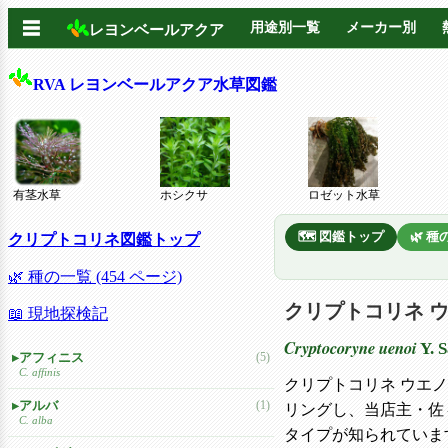
☰
用途別一覧
メーカー別
レヨンベールアクア
RVA レヨンベールアクア水草図鑑
有茎水草
ホシクサ
ロゼット水草
🗺️ 図鑑トップ
🌿 
クリプトコリネ図鑑トップ
🌿 種の一覧 (454 ページ)
クリプトコリネ 
📖 現地探検記
Cryptocoryne uenoi
Y.
アフィニス
(5)
C. affinis
クリプトコリネ ウエ
アルバ
(1)
リングし、当店主・佐
C. alba
タイプが知られていま