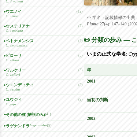
C. thwaitesii
ウエノイ
(12)
C. uenoi
※ 学名・記載情報の出典: IPN
Planta
27(4): 147–149 (20
ウステリアナ
(7)
C. usteriana
📜 分類の歩み 
ベトナメンシス
(4)
C. vietnamensis
いまの正式な学名
:
Cryp
ビローサ
(5)
C. villosa
年
ワルケリー
(3)
C. walkeri
2001
ウエンディティ
(5)
C. wendtii
ユウジィ
(9)
当初の判断
C. yujii
(41)
その他の種 (解説のみ)
2002
Lagenandra
(9)
ラゲナンドラ