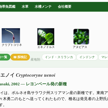
熱帯魚図鑑
水草
水槽メンテ
会社概要
クリプトコリネ
エキノドルス
アヌビアス
種の一覧
📖 探検記
インド・スリランカ
インドシナ
マレ
産地別:
Cryptocoryne uenoi
ウエノイ
 Sasaki, 2002 — レヨンベール発の新種
ノイは、ボルネオ島サラワク州スリアマン産の新種です。東南
々木勇二のもとへ送ってくれたもので、種名は発見者の上野氏
す。