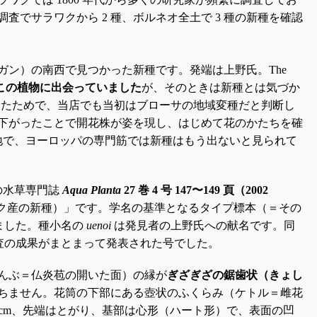
でサラワクから 2 種、ボルネオ全土で 3 種の新種を確認
ンガン）の南西で見つかった新種です。発端は上野氏。The
にこの植物に出会っていました
が、そのときは新種とは気づか
いたためで、当店でも当初はブローサの地域変種だと判断し
下がったことで開花株が姿を現し、はじめて花のかたちを確
土地で、ヨーロッパの専門筋では新種はもう出ないと見られて
の水草専門誌
Aqua Planta
27 巻 4 号 147〜149 頁（2002
us Sarawak（サラワク産の新種）」です。学名の基準となるタイプ標本（＝その
ました。種小名の
uenoi
は発見者の上野氏への献名です。同
ク調査の成果がまとまって発表された号でした。
んぶ＝仏炎苞の開いた面）の縁が
ぎざぎざの鋸歯状（きょし
ちません。花筒の下部にある壺状のふくらみ（ケトル＝雌花
4 cm、先端はとがり、基部は心形（ハート形）で、表面の凹