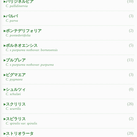
パリジネルビア
(10)
C. pallidinervia
パルバ
(3)
C. parva
ポンテデリフォリア
(2)
C. pontederiifolia
ボルネオエンシス
(5)
C. x purpurea nothovar. borneoensis
プルプレア
(11)
C. x purpurea nothovar. purpurea
ピグマエア
(3)
C. pygmaea
シュルツィ
(6)
C. schulzei
スクリリス
(26)
C. scurrilis
スピラリス
(2)
C. spiralis var. spiralis
ストリオラータ
(29)