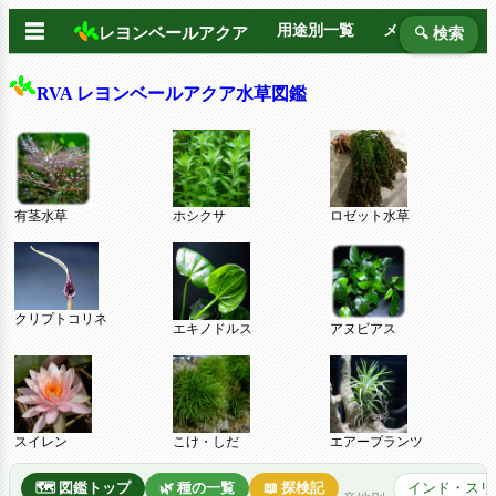
☰
用途別一覧
メーカー別
レヨンベールアクア
🔍 検索
RVA レヨンベールアクア水草図鑑
有茎水草
ホシクサ
ロゼット水草
クリプトコリネ
エキノドルス
アヌビアス
スイレン
こけ・しだ
エアープランツ
🗺️ 図鑑トップ
🌿 種の一覧
📖 探検記
インド・スリ