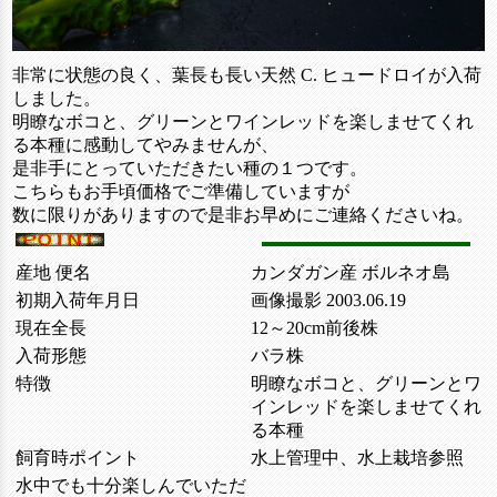
非常に状態の良く、葉長も長い天然 C. ヒュードロイが入荷
しました。
明瞭なボコと、グリーンとワインレッドを楽しませてくれ
る本種に感動してやみませんが、
是非手にとっていただきたい種の１つです。
こちらもお手頃価格でご準備していますが
数に限りがありますので是非お早めにご連絡くださいね。
産地 便名
カンダガン産 ボルネオ島
初期入荷年月日
画像撮影 2003.06.19
現在全長
12～20cm前後株
入荷形態
バラ株
特徴
明瞭なボコと、グリーンとワ
インレッドを楽しませてくれ
る本種
飼育時ポイント
水上管理中、水上栽培参照
水中でも十分楽しんでいただ