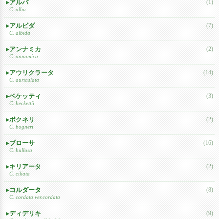
アルバ
(1)
C. alba
アルビダ
(7)
C. albida
アンナミカ
(2)
C. annamica
アウリクラータ
(14)
C. auriculata
ベケッティ
(3)
C. beckettii
ボクネリ
(2)
C. bogneri
ブローサ
(16)
C. bullosa
キリアータ
(2)
C. ciliata
コルダータ
(8)
C. cordata ver.cordata
ディデリキ
(9)