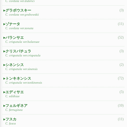
C. cordata ver.diderici
グラボウスキー
(3)
C. cordata ver.grabowskii
ゾナータ
(11)
C. cordata ver.zonata
バランサエ
(52)
C. crispatula ver.balansae
クリスパチュラ
(3)
C. crispatula ver.crispatula
シネンシス
(2)
C. crispatula ver.sinensis
トンキネンシス
(72)
C. crispatula ver.tonkinensis
エディサエ
(5)
C. edithiae
フェルギネア
(10)
C. ferruginea
フスカ
(11)
C. fusca