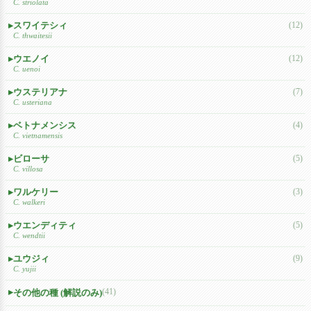
C. striolata
スワイテシィ
(12)
C. thwaitesii
ウエノイ
(12)
C. uenoi
ウステリアナ
(7)
C. usteriana
ベトナメンシス
(4)
C. vietnamensis
ビローサ
(5)
C. villosa
ワルケリー
(3)
C. walkeri
ウエンディティ
(5)
C. wendtii
ユウジィ
(9)
C. yujii
(41)
その他の種 (解説のみ)