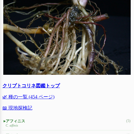
クリプトコリネ図鑑トップ
🌿 種の一覧 (454 ページ)
📖 現地探検記
アフィニス
(5)
C. affinis