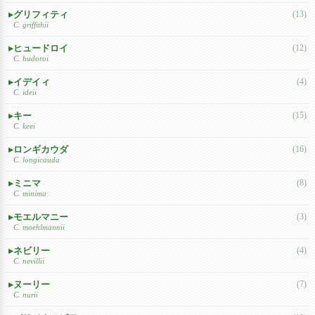
グリフィティ
(13)
C. griffithii
ヒュードロイ
(12)
C. hudoroi
イデイィ
(4)
C. ideii
キー
(15)
C. keei
ロンギカウダ
(16)
C. longicauda
ミニマ
(8)
C. minima
モエルマニー
(3)
C. moehlmannii
ネビリー
(4)
C. nevillii
ヌーリー
(7)
C. nurii