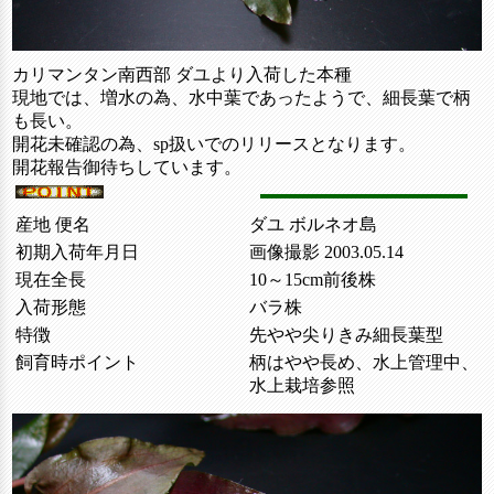
カリマンタン南西部 ダユより入荷した本種
現地では、増水の為、水中葉であったようで、細長葉で柄
も長い。
開花未確認の為、sp扱いでのリリースとなります。
開花報告御待ちしています。
産地 便名
ダユ ボルネオ島
初期入荷年月日
画像撮影 2003.05.14
現在全長
10～15cm前後株
入荷形態
バラ株
特徴
先やや尖りきみ細長葉型
飼育時ポイント
柄はやや長め、水上管理中、
水上栽培参照