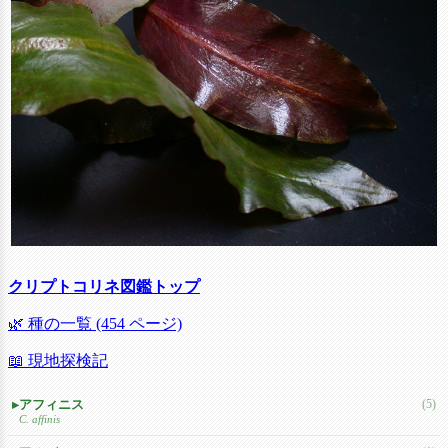
クリプトコリネ図鑑トップ
🌿 種の一覧 (454 ページ)
📖 現地探検記
アフィニス
(5)
C. affinis