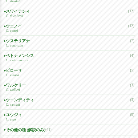
C. striolata
スワイテシィ
(12)
C. thwaitesii
ウエノイ
(12)
C. uenoi
ウステリアナ
(7)
C. usteriana
ベトナメンシス
(4)
C. vietnamensis
ビローサ
(5)
C. villosa
ワルケリー
(3)
C. walkeri
ウエンディティ
(5)
C. wendtii
ユウジィ
(9)
C. yujii
(41)
その他の種 (解説のみ)