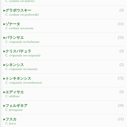
C. cordata ver.diderici
グラボウスキー
(3)
C. cordata ver.grabowskii
ゾナータ
(11)
C. cordata ver.zonata
バランサエ
(52)
C. crispatula ver.balansae
クリスパチュラ
(3)
C. crispatula ver.crispatula
シネンシス
(2)
C. crispatula ver.sinensis
トンキネンシス
(72)
C. crispatula ver.tonkinensis
エディサエ
(5)
C. edithiae
フェルギネア
(10)
C. ferruginea
フスカ
(11)
C. fusca