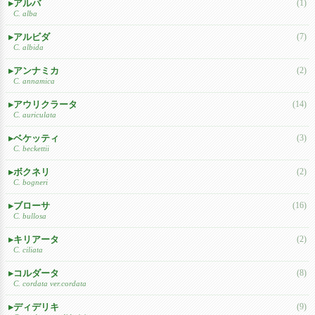
アルバ
(1)
C. alba
アルビダ
(7)
C. albida
アンナミカ
(2)
C. annamica
アウリクラータ
(14)
C. auriculata
ベケッティ
(3)
C. beckettii
ボクネリ
(2)
C. bogneri
ブローサ
(16)
C. bullosa
キリアータ
(2)
C. ciliata
コルダータ
(8)
C. cordata ver.cordata
ディデリキ
(9)