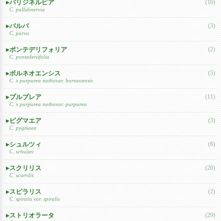
パリジネルビア
(10)
C. pallidinervia
パルバ
(3)
C. parva
ポンテデリフォリア
(2)
C. pontederiifolia
ボルネオエンシス
(5)
C. x purpurea nothovar. borneoensis
プルプレア
(11)
C. x purpurea nothovar. purpurea
ピグマエア
(3)
C. pygmaea
シュルツィ
(6)
C. schulzei
スクリリス
(26)
C. scurrilis
スピラリス
(2)
C. spiralis var. spiralis
ストリオラータ
(29)