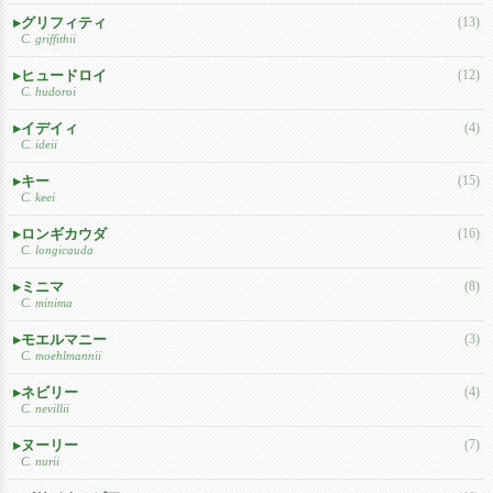
グリフィティ
(13)
C. griffithii
ヒュードロイ
(12)
C. hudoroi
イデイィ
(4)
C. ideii
キー
(15)
C. keei
ロンギカウダ
(16)
C. longicauda
ミニマ
(8)
C. minima
モエルマニー
(3)
C. moehlmannii
ネビリー
(4)
C. nevillii
ヌーリー
(7)
C. nurii