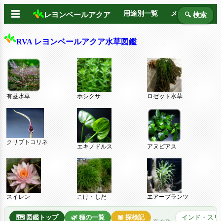
☰
用途別一覧
メーカー別
レヨンベールアクア
🔍 検索
RVA レヨンベールアクア水草図鑑
有茎水草
ホシクサ
ロゼット水草
クリプトコリネ
エキノドルス
アヌビアス
スイレン
こけ・しだ
エアープランツ
🗺️ 図鑑トップ
🌿 種の一覧
📖 探検記
インド・スリ