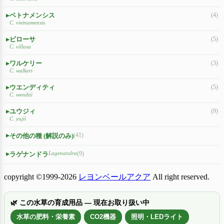
ベトナメンシス
(4)
C. vietnamensis
ビローサ
(5)
C. villosa
ワルケリー
(3)
C. walkeri
ウエンディティ
(5)
C. wendtii
ユウジィ
(9)
C. yujii
(41)
その他の種 (解説のみ)
Lagenandra
(9)
ラゲナンドラ
copyright ©1999-2026
レヨンベールアクア
All right reserved.
🌿 この水草の育成用品 — 現在お取り扱い中
水草の肥料・栄養素
CO2機器
照明・LEDライト