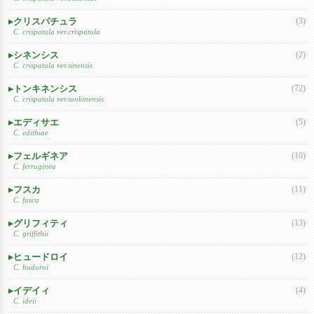
クリスパチュラ
(3)
C. crispatula ver.crispatula
シネンシス
(2)
C. crispatula ver.sinensis
トンキネンシス
(72)
C. crispatula ver.tonkinensis
エディサエ
(5)
C. edithiae
フェルギネア
(10)
C. ferruginea
フスカ
(11)
C. fusca
グリフィティ
(13)
C. griffithii
ヒュードロイ
(12)
C. hudoroi
イデイィ
(4)
C. ideii