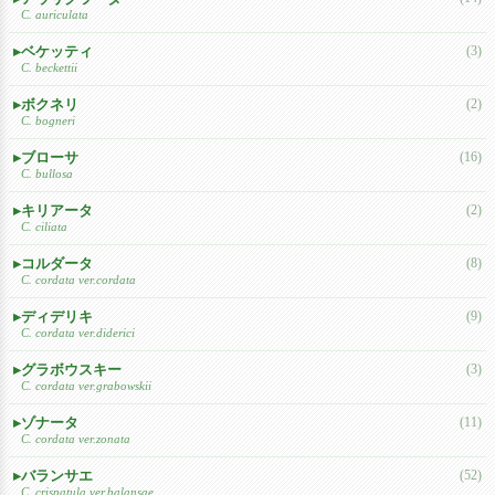
C. auriculata
ベケッティ
(3)
C. beckettii
ボクネリ
(2)
C. bogneri
ブローサ
(16)
C. bullosa
キリアータ
(2)
C. ciliata
コルダータ
(8)
C. cordata ver.cordata
ディデリキ
(9)
C. cordata ver.diderici
グラボウスキー
(3)
C. cordata ver.grabowskii
ゾナータ
(11)
C. cordata ver.zonata
バランサエ
(52)
C. crispatula ver.balansae