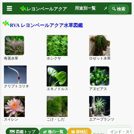
☰
用途別一覧
メーカー別
レヨンベールアクア
🔍 検索
RVA レヨンベールアクア水草図鑑
有茎水草
ホシクサ
ロゼット水草
クリプトコリネ
エキノドルス
アヌビアス
スイレン
こけ・しだ
エアープランツ
🗺️ 図鑑トップ
🌿 種の一覧
📖 探検記
インド・スリ