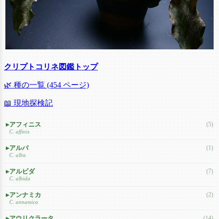
クリプトコリネ図鑑トップ
🌿 種の一覧 (454 ページ)
📖 現地探検記
アフィニス
(5)
C. affinis
アルバ
(1)
C. alba
アルビダ
(7)
C. albida
アンナミカ
(2)
C. annamica
アウリクラータ
(14)