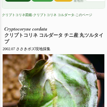
産地別:
クリプトコリネ図鑑
›
クリプトコリネ コルダータ
›
このページ
Cryptocoryne cordata
クリプトコリネ コルダータ チニ産 丸ツルタイ
プ
2002.07 ささきボズ現地採集