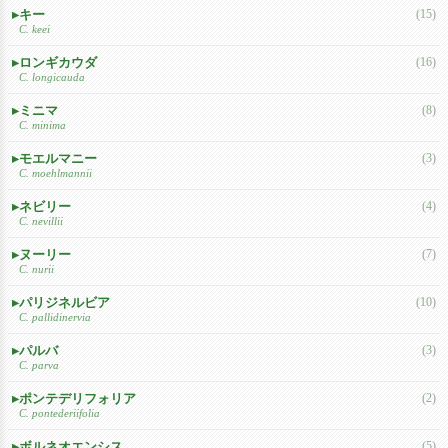
キー
(15)
C. keei
ロンギカウダ
(16)
C. longicauda
ミニマ
(8)
C. minima
モエルマニー
(3)
C. moehlmannii
ネビリー
(4)
C. nevillii
ヌーリー
(7)
C. nurii
パリジネルビア
(10)
C. pallidinervia
パルバ
(3)
C. parva
ポンテデリフォリア
(2)
C. pontederiifolia
ボルネオエンシス
(5)