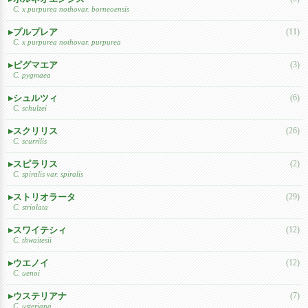
C. x purpurea nothovar. borneoensis
プルプレア
(11)
C. x purpurea nothovar. purpurea
ピグマエア
(3)
C. pygmaea
シュルツィ
(6)
C. schulzei
スクリリス
(26)
C. scurrilis
スピラリス
(2)
C. spiralis var. spiralis
ストリオラータ
(29)
C. striolata
スワイテシィ
(12)
C. thwaitesii
ウエノイ
(12)
C. uenoi
ウステリアナ
(7)
C. usteriana