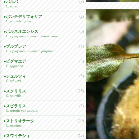
パルバ
(3)
C. parva
ポンテデリフォリア
(2)
C. pontederiifolia
ボルネオエンシス
(5)
C. x purpurea nothovar. borneoensis
プルプレア
(11)
C. x purpurea nothovar. purpurea
ピグマエア
(3)
C. pygmaea
シュルツィ
(6)
C. schulzei
スクリリス
(26)
C. scurrilis
スピラリス
(2)
C. spiralis var. spiralis
ストリオラータ
(29)
C. striolata
スワイテシィ
(12)