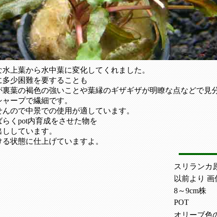
な水上葉から水中葉に変化してくれました。
に多少困難を要することも
が裏葉の褐色の強いことや葉縁のギザギザが明瞭な点などで見
シャープで繊細です。
せんので中景での使用が適しています。
らくpot内育成をさせた物を
出ししています。
ける状態に仕上げていますよ。
スリランカ
以前より 画像撮
8～9cm株
POT
オリーブ色