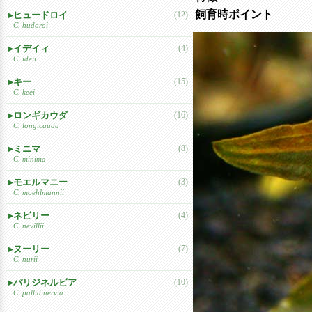
飼育時ポイント
ヒュードロイ
(12)
C. hudoroi
イデイィ
(4)
C. ideii
キー
(15)
C. keei
ロンギカウダ
(16)
C. longicauda
ミニマ
(8)
C. minima
モエルマニー
(3)
C. moehlmannii
ネビリー
(4)
C. nevillii
ヌーリー
(7)
C. nurii
パリジネルビア
(10)
C. pallidinervia