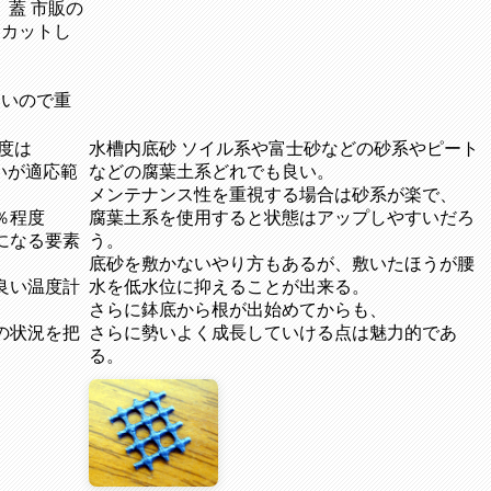
 蓋 市販の
にカットし
すいので重
度は
水槽内底砂 ソイル系や富士砂などの砂系やピート
らいが適応範
などの腐葉土系どれでも良い。
メンテナンス性を重視する場合は砂系が楽で、
0％程度
腐葉土系を使用すると状態はアップしやすいだろ
になる要素
う。
底砂を敷かないやり方もあるが、敷いたほうが腰
良い温度計
水を低水位に抑えることが出来る。
さらに鉢底から根が出始めてからも、
の状況を把
さらに勢いよく成長していける点は魅力的であ
る。