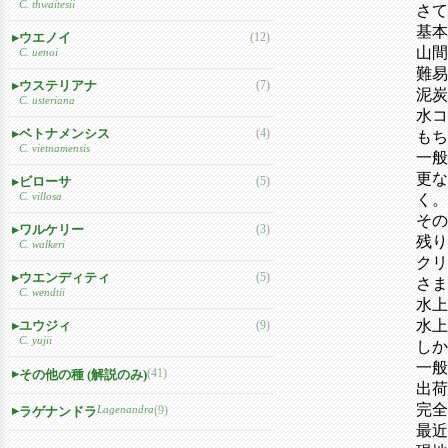
C. thwaitesii
さて
基本
ウエノイ
(12)
山間
C. uenoi
難易
ウステリアナ
(7)
泥炭
C. usteriana
水コ
ベトナメンシス
(4)
もち
C. vietnamensis
一般
更な
ビローサ
(5)
C. villosa
く。
その
ワルケリー
(3)
残り
C. walkeri
クリ
ウエンディティ
(5)
さま
C. wendtii
水上
水上
ユウジィ
(9)
C. yujii
しか
一般
(41)
その他の種 (解説のみ)
出荷
完全
Lagenandra
(9)
ラゲナンドラ
最近