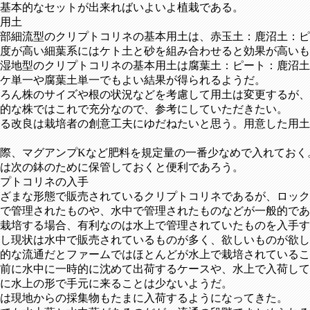
基本的なセットが出来ればいよいよ植栽である。
用土
部細流型のクリプトコリネの基本用土は、赤玉土：鹿沼土：ピー
度が高い細葉系にはケト土と砂を組み合わせると効果が高いも
湿地型のクリプトコリネの基本用土は腐葉土：ピート：鹿沼土を
ケ単一や腐葉土単一でもよい結果が得られるようだ。
ろん株のサイズや根の状況などを考慮して用土は変更するが、
的な株ではこれで充分なので、参考にしていただきたい。
る改良は栽培者の創意工夫にゆだねたいと思う。用意した用土
際、マグアンプKなど肥料を規定量の一番少なめで入れておく
は次の鉢のために保管しておくと便利であろう。
プトコリネの入手
ざまな形態で販売されているクリプトコリネであるが、ロック
で管理されたものや、水中で管理されたものなどが一般的であ
栽培する場合、有利なのは水上で管理されていたものを入手す
し現状は水中で販売されているものが多く、欲しいものが欲
的な流通だとファームではほとんどが水上で栽培されているこ
前に水中に一時的に沈めて出荷するケースや、水上で入荷して
に水上の形で手元に来ることは少ないようだ。
は現地からの採集物もたまに入荷するようになってきた。