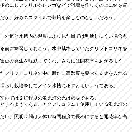
多めにしアクリルやレンガなどで雛壇を作りその上に鉢を置
うだが、好みのスタイルで栽培を楽しむのがよいだろう。
、外気と水槽内の温度により見た目では判断しにくい場合も
る前に練習しておこう。水中栽培していたクリプトコリネを
害虫の発生を軽減してくれ、さらには開花率もあがるよう
たクリプトコリネの中に新たに高湿度を要求する物を入れる
で慣らし栽培をしてメイン水槽に移すとよいようである。
室内では２灯程度の蛍光灯の光は必要である。
とするようである。アクアリュウムで使用している蛍光灯の
たい。照明時間は大体12時間程度で長めにすると開花率が高