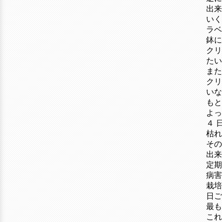
出来
いく
ラベ
鉢に
クリ
たい
また
クリ
いな
もと
よっ
４ 
枯れ
その
出来
定期
病害
栽
日ご
最も
これ