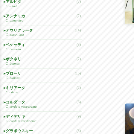
アルビダ
(7)
C. albida
アンナミカ
(2)
C. annamica
アウリクラータ
(14)
C. auriculata
ベケッティ
(3)
C. beckettii
ボクネリ
(2)
C. bogneri
ブローサ
(16)
C. bullosa
キリアータ
(2)
C. ciliata
コルダータ
(8)
C. cordata ver.cordata
ディデリキ
(9)
C. cordata ver.diderici
グラボウスキー
(3)