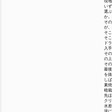
現地
いず
選ぶ
か。
その
が、
そこ
そこ
ドラ
入手
その
の上
そ
最後
を抜
しば
素焼
植栽
先
クリ
水
逆に