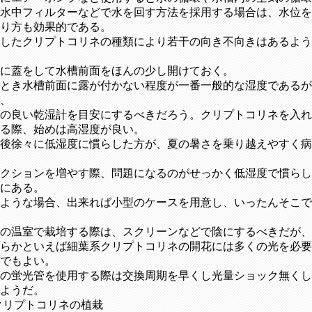
水中フィルターなどで水を回す方法を採用する場合は、水位を
り方も効果的である。
したクリプトコリネの種類により若干の向き不向きはあるよ
に蓋をして水槽前面をほんの少し開けておく。
とき水槽前面に露が付かない程度が一番一般的な湿度であるが
、
の良い乾湿計を目安にするべきだろう。クリプトコリネを入れ
る際、始めは高湿度が良い。
後徐々に低湿度に慣らした方が、夏の暑さを乗り越えやすく病
クションを増やす際、問題になるのがせっかく低湿度で慣らし
にある。
ような場合、出来れば小型のケースを用意し、いったんそこ
の温室で栽培する際は、スクリーンなどで陰にするべきだが、
らかといえば細葉系クリプトコリネの開花には多くの光を必要
でもよい。
の蛍光管を使用する際は交換周期を早くし光量ショック無くし
ようだ。
クリプトコリネの植栽