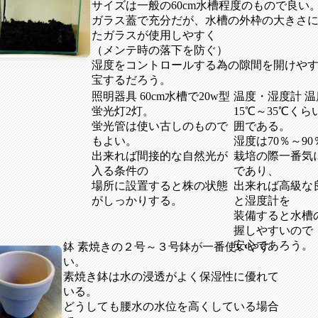
サイズは一般の60cm水槽程度のもので良い。
ガラス蓋で充分だが、水槽の外枠の大きさ
たガラスが使用しやすく
（メンテ時の落下を防ぐ）
湿度をコントロールする為の隙間を開けや
宝するだろう。
照明器具 60cm水槽で20w型
温度・湿度計 温
蛍光灯2灯。
15℃～35℃く
蛍光管は使い古しのもので
囲である。
もよい。
湿度は70％～9
出来れば間接的な自然光が
栽培の際一番気
入る条件の
であり、
場所に設置すると株の状態
出来れば高級な
がしっかりする。
と湿度計を
装備すると水槽
握しやすいので
安心であろう。
鉢 素焼きの２号～３号鉢が一番使いやす
い。
素焼き鉢は水の浸透がよく保湿性に優れて
いる。
どうしても腰水の水位を高くしている場合