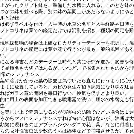
上がったクリプト鉢を、準備した水槽に入れる。このとき鉢の
つかの鉢を並べる際、別の鉢の葉同士があたらないようにゆと
ルと記録
は必ずラベルを付け、入手時の水草の名前と入手経路や日時を
プトコリネは葉での鑑定だけでは混乱を招き、種類の同定を難
。
現地採集物の場合は正確なロカリティーデーターを把握し、混
プトコリネの鑑定には葉や花で行うのが最も一般的風潮である
い。
になる洋書などのデーターは時代と共に研究が進み、変更や修
て品種名も大切ではあるが、いつどこで採集されたものかを理
日常のメンテナンス
葉や溶けかかった葉の除去は気づいたら直ちに行うように心が
ままに放置していると、カビの発生を招き病気になり株を駄目
ればガラス蓋の開閉も毎日行ない、換気を促すとより良い。
的に用土の表面を加圧できる噴霧器で洗い、腰水の水替えも行
虫
培を楽しむ上で問題になるのが病害虫の防除でひどい場合は１週
ろからマメにメンテナンスすれば特に心配はないが、油断は大
頻繁に現れるのはアブラムシやハダニで花、葉、などに付着し
らの吸汁性害虫は少数のうちは綿棒などで捕殺させるが、多発