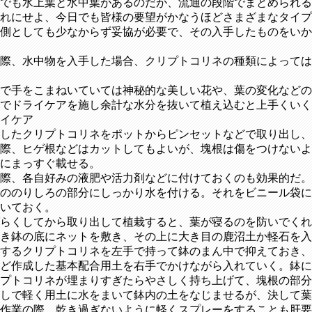
でも水上葉と水中葉があるのだが、流通の段階でまとめられる
れにせよ、今日でも皆様の要望がかなうほどさまざまなタイプ
側としても少なからず妥協が必要で、その入手したものをいか
際、水中物を入手した場合、クリプトコリネの種類によっては
で手をこまねいていては神秘的な美しい花や、葉の変化などの
でドライケアを施し余計な水分を抜いて植え込むと上手くいく
イケア
したクリプトコリネをポットからピンセットなどで取り出し、
際、ヒゲ根などはカットしてもよいが、塊根は傷をつけないよ
にまっすぐ載せる。
の際、各自好みの液肥や活力剤などに付けておくのも効果的だ。
ののりしろの部分にしっかり水を付ける。それをビニール袋に
いておく。
らくしてから取り出して植栽すると、葉が寝るのを防いでくれ
き鉢の底にネットを敷き、その上に大き目の鹿沼土か軽石を入
するクリプトコリネを左手で持って鉢のまん中で抑えておき、
ほど作成した基本配合用土を右手でかけながら入れていく。鉢に
プトコリネが埋まりすぎたらやさしく持ち上げて、塊根の部
差しで軽く用土に水をまいて鉢内の土をなじませるが、決して葉
作業の際、乾き過ぎないように軽くスプレーをすることも肝要