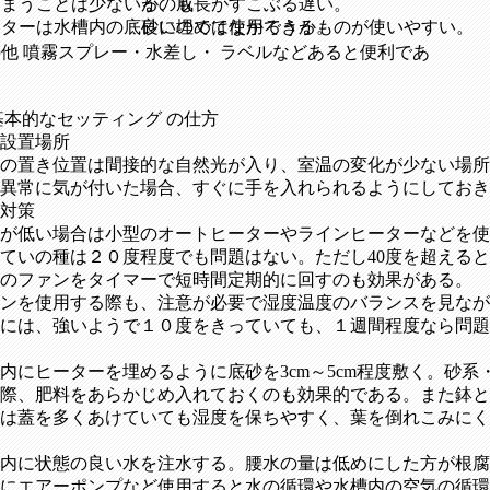
しまうことは少ないが、成長がすこぶる遅い。
るのも
ーターは水槽内の底砂に埋めて使用できるものが使いやすい。
良いのではなかろうか。
他 噴霧スプレー・水差し・ ラベルなどあると便利であ
。
基本的なセッティング の仕方
設置場所
の置き位置は間接的な自然光が入り、室温の変化が少ない場所
異常に気が付いた場合、すぐに手を入れられるようにしておき
対策
が低い場合は小型のオートヒーターやラインヒーターなどを使
ていの種は２０度程度でも問題はない。ただし40度を超える
のファンをタイマーで短時間定期的に回すのも効果がある。
ンを使用する際も、注意が必要で湿度温度のバランスを見なが
には、強いようで１０度をきっていても、１週間程度なら問題
内にヒーターを埋めるように底砂を3cm～5cm程度敷く。砂
際、肥料をあらかじめ入れておくのも効果的である。また鉢と
は蓋を多くあけていても湿度を保ちやすく、葉を倒れこみにく
内に状態の良い水を注水する。腰水の量は低めにした方が根腐
にエアーポンプなど使用すると水の循環や水槽内の空気の循環