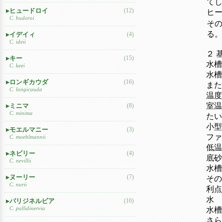
て
ヒュードロイ
(12)
ヒ
C. hudoroi
その
る
イデイィ
(4)
C. ideii
２ 
キー
(15)
水槽
C. keei
水槽
ロンギカウダ
(16)
また
C. longicauda
温度
室温
ミニマ
(8)
C. minima
たい
小型
モエルマニー
(3)
ファ
C. moehlmannii
低温
ネビリー
(4)
底砂
C. nevillii
水槽
ヌーリー
(7)
その
C. nurii
利点
水
パリジネルビア
(10)
C. pallidinervia
水槽
さら