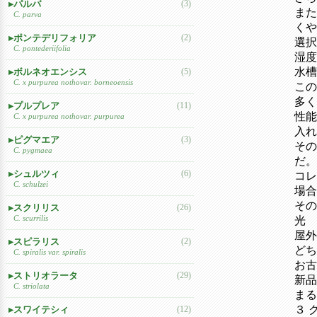
パルバ
(3)
また
C. parva
くや
ポンテデリフォリア
(2)
選択
C. pontederiifolia
湿度
水槽
ボルネオエンシス
(5)
C. x purpurea nothovar. borneoensis
この
多く
プルプレア
(11)
性能
C. x purpurea nothovar. purpurea
入れ
ピグマエア
(3)
その
C. pygmaea
だ。
シュルツィ
(6)
コレ
C. schulzei
場合
その
スクリリス
(26)
C. scurrilis
光
屋外
スピラリス
(2)
どち
C. spiralis var. spiralis
お古
ストリオラータ
(29)
新品
C. striolata
まる
３ 
スワイテシィ
(12)