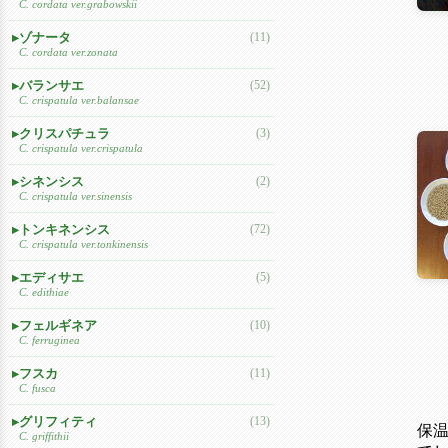
C. cordata ver.grabowskii
ゾナータ
(11)
C. cordata ver.zonata
バランサエ
(52)
C. crispatula ver.balansae
クリスパチュラ
(3)
C. crispatula ver.crispatula
シネンシス
(2)
C. crispatula ver.sinensis
トンキネンシス
(72)
C. crispatula ver.tonkinensis
エディサエ
(5)
C. edithiae
フェルギネア
(10)
C. ferruginea
フスカ
(11)
C. fusca
グリフィティ
(13)
保
C. griffithii