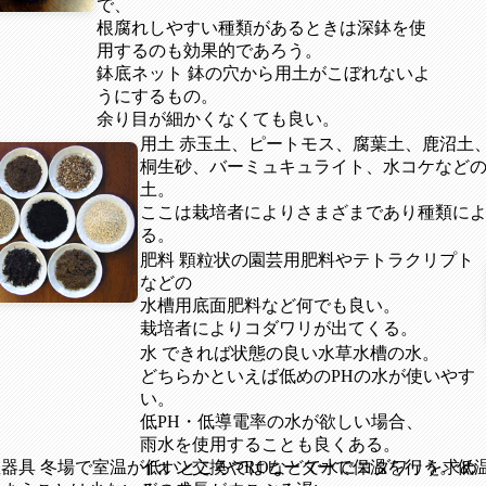
で、
根腐れしやすい種類があるときは深鉢を使
用するのも効果的であろう。
鉢底ネット 鉢の穴から用土がこぼれないよ
うにするもの。
余り目が細かくなくても良い。
用土 赤玉土、ピートモス、腐葉土、鹿沼土
桐生砂、バーミュキュライト、水コケなど
土。
ここは栽培者によりさまざまであり種類に
る。
肥料 顆粒状の園芸用肥料やテトラクリプト
などの
水槽用底面肥料など何でも良い。
栽培者によりコダワリが出てくる。
水 できれば状態の良い水草水槽の水。
どちらかといえば低めのPHの水が使いやす
い。
低PH・低導電率の水が欲しい場合、
雨水を使用することも良くある。
温器具 冬場で室温が低いところではヒーターで保温を行う。低
イオン交換やROなどで水にコダワリを求め