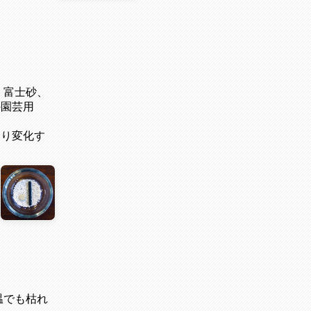
、富士砂、
の園芸用
より変化す
温でも枯れ