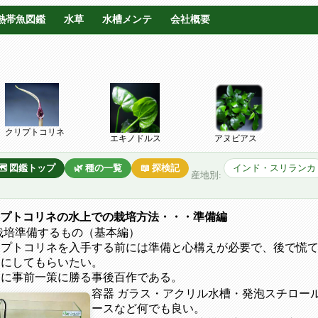
熱帯魚図鑑
水草
水槽メンテ
会社概要
クリプトコリネ
エキノドルス
アヌビアス
🗺️ 図鑑トップ
🌿 種の一覧
📖 探検記
インド・スリランカ
産地別:
プトコリネの水上での栽培方法・・・準備編
栽培準備するもの（基本編）
リプトコリネを入手する前には準備と心構えが必要で、後で慌
うにしてもらいたい。
さに事前一策に勝る事後百作である。
容器 ガラス・アクリル水槽・発泡スチロー
ースなど何でも良い。