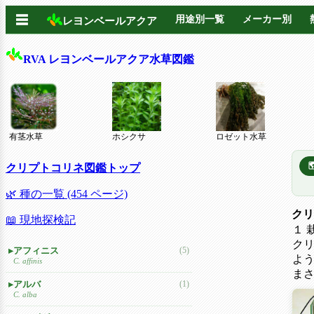
☰
用途別一覧
メーカー別
レヨンベールアクア
RVA レヨンベールアクア水草図鑑
有茎水草
ホシクサ
ロゼット水草
クリプトコリネ図鑑トップ
🌿 種の一覧 (454 ページ)
クリ
📖 現地探検記
１ 
ク
アフィニス
(5)
よ
C. affinis
ま
アルバ
(1)
C. alba